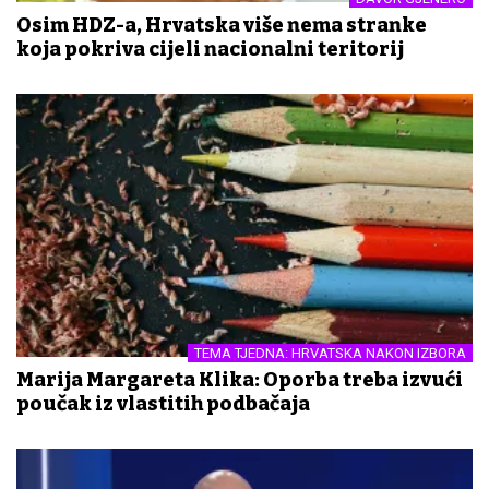
Osim HDZ-a, Hrvatska više nema stranke
koja pokriva cijeli nacionalni teritorij
TEMA TJEDNA: HRVATSKA NAKON IZBORA
Marija Margareta Klika: Oporba treba izvući
poučak iz vlastitih podbačaja