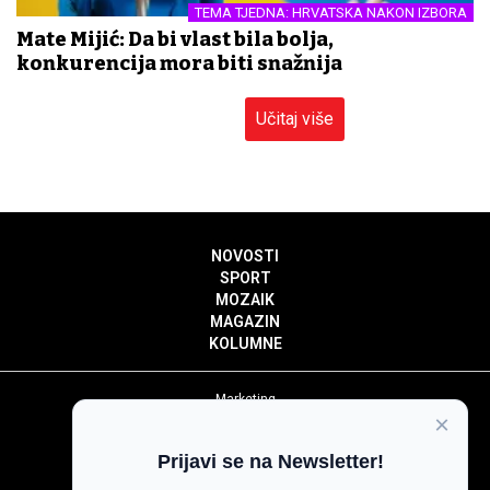
TEMA TJEDNA: HRVATSKA NAKON IZBORA
Mate Mijić: Da bi vlast bila bolja,
konkurencija mora biti snažnija
Učitaj više
NOVOSTI
SPORT
MOZAIK
MAGAZIN
KOLUMNE
Marketing
×
Politika privatnosti
Politika kolačića
Prijavi se na Newsletter!
Impressum
Pravila prenošenja sadržaja