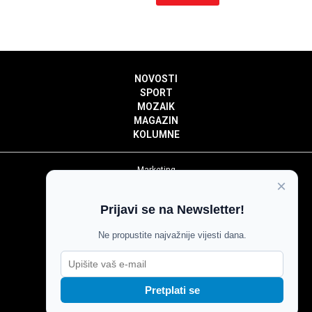
NOVOSTI
SPORT
MOZAIK
MAGAZIN
KOLUMNE
Marketing
×
Politika privatnosti
Politika kolačića
Prijavi se na Newsletter!
Impressum
Pravila prenošenja sadržaja
Ne propustite najvažnije vijesti dana.
Pravila komentiranja
Agroglas
Pretplati se