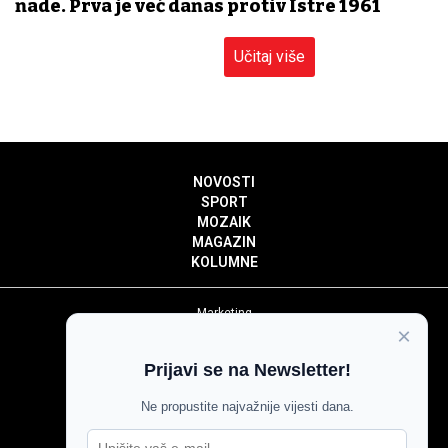
nade. Prva je već danas protiv Istre 1961
Učitaj više
NOVOSTI
SPORT
MOZAIK
MAGAZIN
KOLUMNE
Marketing
×
Politika privatnosti
Politika kolačića
Prijavi se na Newsletter!
Impressum
Pravila prenošenja sadržaja
Ne propustite najvažnije vijesti dana.
Pravila komentiranja
Agroglas