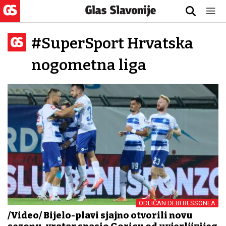
#SuperSport Hrvatska
nogometna liga
ODLIČAN DEBI BESSONEA
/Video/ Bijelo-plavi sjajno otvorili novu