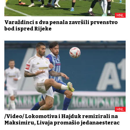
HNL
Varaždinci s dva penala završili prvenstvo
bod ispred Rijeke
HNL
/Video/ Lokomotiva i Hajduk remizirali na
Maksimiru, Livaja promašio jedanaesterac