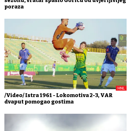
sezonu, vratar spasio Goricu od uvjerljivijeg
poraza
HNL
/Video/ Istra 1961 - Lokomotiva 2-3, VAR
dvaput pomogao gostima