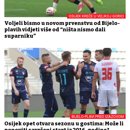
OSIJEK KREĆE U VELIKOJ GORICI
Voljeli bismo u novom prvenstvu od Bijelo-
plavih vidjeti više od “ništa nismo dali
suparniku”
BIJELO-PLAVI PRED IZAZOVOM
Osijek opet otvara sezonu u gostima: Može li
ponoviti savršeni start iz 2016. godine?