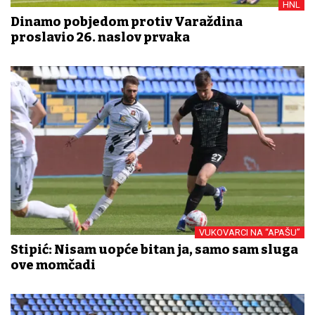
HNL
Dinamo pobjedom protiv Varaždina
proslavio 26. naslov prvaka
VUKOVARCI NA “APAŠU”
Stipić: Nisam uopće bitan ja, samo sam sluga
ove momčadi