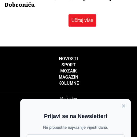
Dobroniću
Učitaj više
NOVOSTI
SPORT
MOZAIK
MAGAZIN
KOLUMNE
Marketing
×
Politika privatnosti
Politika kolačića
Prijavi se na Newsletter!
Impressum
Pravila prenošenja sadržaja
Ne propustite najvažnije vijesti dana.
Pravila komentiranja
Agroglas