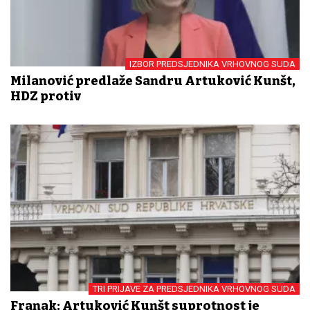
IZBOR PREDSJEDNIKA VRHOVNOG SUDA
Milanović predlaže Sandru Artuković Kunšt,
HDZ protiv
TRI PRIJAVE ZA PREDSJEDNIKA VRHOVNOG SUDA
Franak: Artuković Kunšt suprotnost je