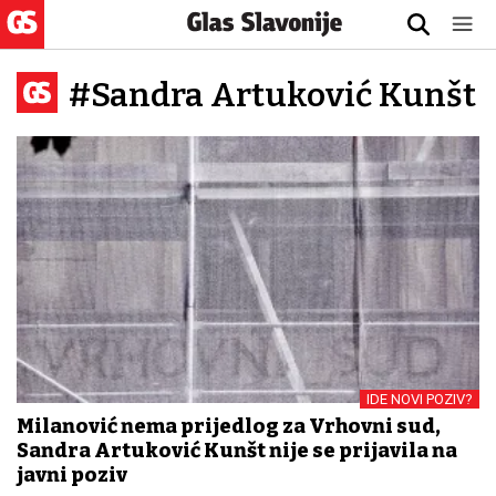
#Sandra Artuković Kunšt
IDE NOVI POZIV?
Milanović nema prijedlog za Vrhovni sud,
Sandra Artuković Kunšt nije se prijavila na
javni poziv