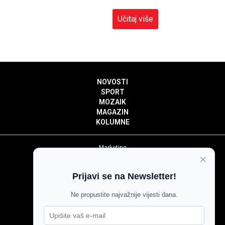
Učitaj više
NOVOSTI
SPORT
MOZAIK
MAGAZIN
KOLUMNE
Marketing
×
Politika privatnosti
Politika kolačića
Prijavi se na Newsletter!
Impressum
Pravila prenošenja sadržaja
Ne propustite najvažnije vijesti dana.
Pravila komentiranja
Agroglas