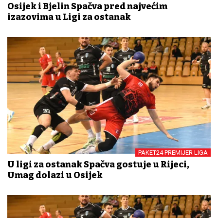
Osijek i Bjelin Spačva pred najvećim
izazovima u Ligi za ostanak
PAKET24 PREMIJER LIGA
U ligi za ostanak Spačva gostuje u Rijeci,
Umag dolazi u Osijek