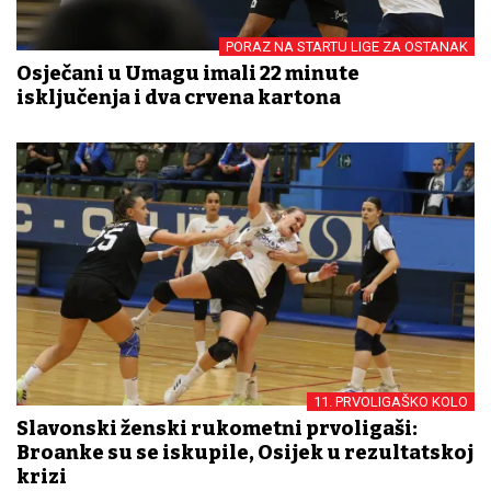
PORAZ NA STARTU LIGE ZA OSTANAK
Osječani u Umagu imali 22 minute
isključenja i dva crvena kartona
11. PRVOLIGAŠKO KOLO
Slavonski ženski rukometni prvoligaši:
Brođanke su se iskupile, Osijek u rezultatskoj
krizi