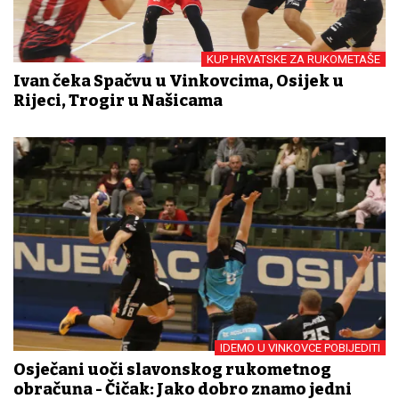
KUP HRVATSKE ZA RUKOMETAŠE
Ivan čeka Spačvu u Vinkovcima, Osijek u
Rijeci, Trogir u Našicama
IDEMO U VINKOVCE POBIJEDITI
Osječani uoči slavonskog rukometnog
obračuna - Čičak: Jako dobro znamo jedni