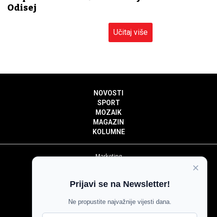
Odisej
Učitaj više
NOVOSTI
SPORT
MOZAIK
MAGAZIN
KOLUMNE
Marketing
×
Politika privatnosti
Politika kolačića
Prijavi se na Newsletter!
Impressum
Pravila prenošenja sadržaja
Ne propustite najvažnije vijesti dana.
Pravila komentiranja
Agroglas