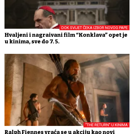
DOK SVIJET ČEKA IZBOR NOVOG PAPE
Hvaljeni i nagrađivani film “Konklava” opet je
u kinima, sve do 7. 5.
“THE RETURN” U KINIMA
Ralph Fiennes vraća se u akciju kao novi