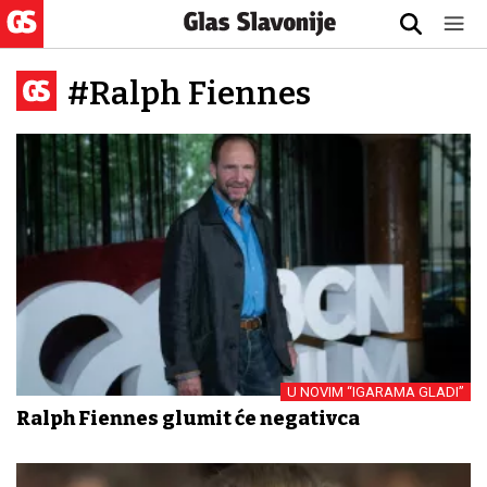
#Ralph Fiennes
U NOVIM “IGARAMA GLADI”
Ralph Fiennes glumit će negativca