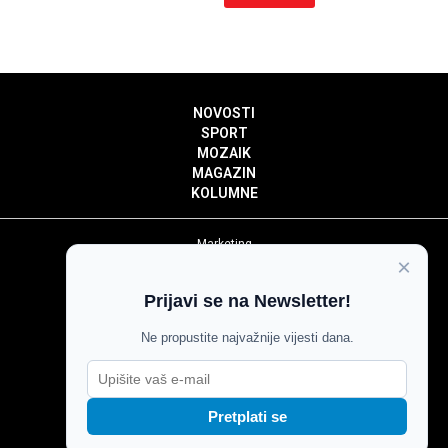
NOVOSTI
SPORT
MOZAIK
MAGAZIN
KOLUMNE
Marketing
×
Politika privatnosti
Politika kolačića
Prijavi se na Newsletter!
Impressum
Pravila prenošenja sadržaja
Ne propustite najvažnije vijesti dana.
Pravila komentiranja
Agroglas
Pretplati se