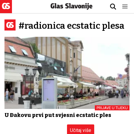
#radionica ecstatic plesa
PRIJAVE U TIJEKU
U Đakovu prvi put svjesni ecstatic ples
Učitaj više