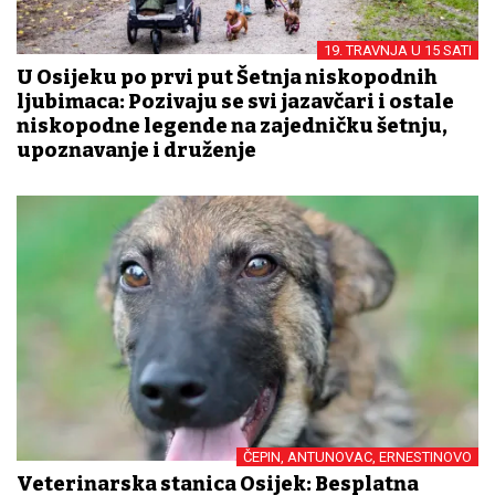
19. TRAVNJA U 15 SATI
U Osijeku po prvi put Šetnja niskopodnih
ljubimaca: Pozivaju se svi jazavčari i ostale
niskopodne legende na zajedničku šetnju,
upoznavanje i druženje
ČEPIN, ANTUNOVAC, ERNESTINOVO
Veterinarska stanica Osijek: Besplatna