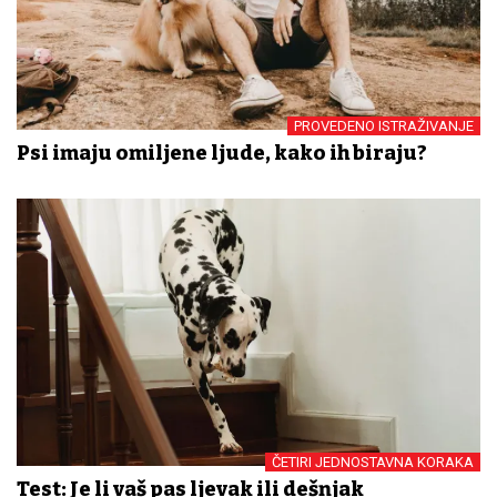
PROVEDENO ISTRAŽIVANJE
Psi imaju omiljene ljude, kako ih biraju?
ČETIRI JEDNOSTAVNA KORAKA
Test: Je li vaš pas ljevak ili dešnjak