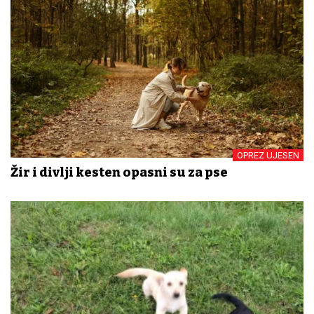
OPREZ UJESEN
Žir i divlji kesten opasni su za pse