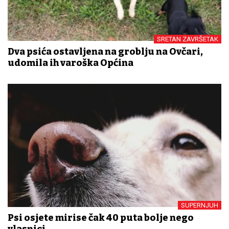
SRETAN ZAVRŠETAK
Dva psića ostavljena na groblju na Ovčari,
udomila ih varoška Općina
SUPERNJUH
Psi osjete mirise čak 40 puta bolje nego