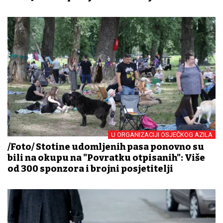
U ORGANIZACIJI OSJEČKOG AZILA
/Foto/ Stotine udomljenih pasa ponovno su
bili na okupu na "Povratku otpisanih": Više
od 300 sponzora i brojni posjetitelji