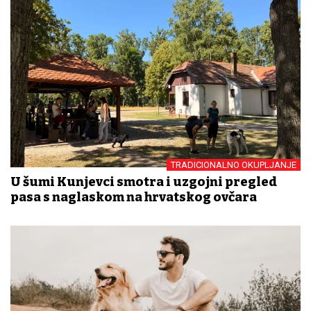
TRADICIONALNO OKUPLJANJE
U šumi Kunjevci smotra i uzgojni pregled
pasa s naglaskom na hrvatskog ovčara