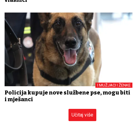
vlasnici
I MUŽJACI I ŽENKE
Policija kupuje nove službene pse, mogu biti
i mješanci
Učitaj više