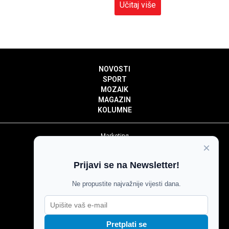
Učitaj više
NOVOSTI
SPORT
MOZAIK
MAGAZIN
KOLUMNE
Marketing
×
Politika privatnosti
Politika kolačića
Prijavi se na Newsletter!
Impressum
Pravila prenošenja sadržaja
Ne propustite najvažnije vijesti dana.
Pravila komentiranja
Agroglas
Pretplati se