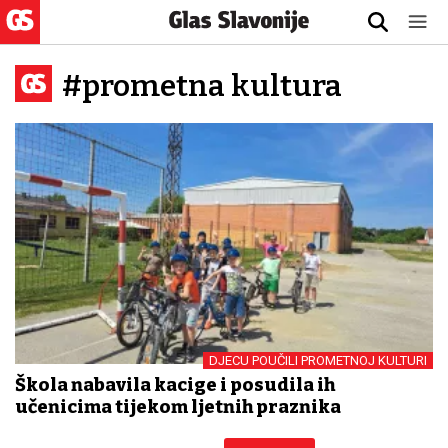
#prometna kultura
DJECU POUČILI PROMETNOJ KULTURI
Škola nabavila kacige i posudila ih
učenicima tijekom ljetnih praznika