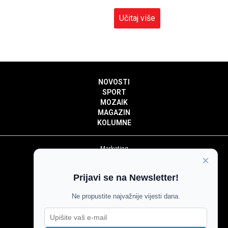
Učitaj više
NOVOSTI
SPORT
MOZAIK
MAGAZIN
KOLUMNE
Marketing
×
Politika privatnosti
Politika kolačića
Prijavi se na Newsletter!
Impressum
Pravila prenošenja sadržaja
Ne propustite najvažnije vijesti dana.
Pravila komentiranja
Agroglas