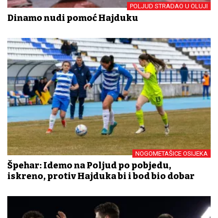
POLJUD STRADAO U OLUJI
Dinamo nudi pomoć Hajduku
NOGOMETAŠICE OSIJEKA
Špehar: Idemo na Poljud po pobjedu,
iskreno, protiv Hajduka bi i bod bio dobar