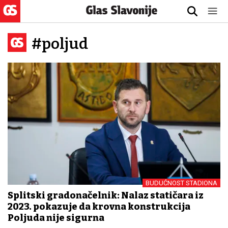
#poljud
BUDUĆNOST STADIONA
Splitski gradonačelnik: Nalaz statičara iz
2023. pokazuje da krovna konstrukcija
Poljuda nije sigurna