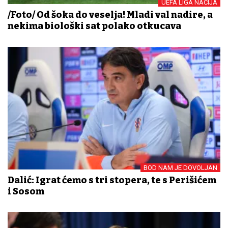
UEFA LIGA NACIJA
/Foto/ Od šoka do veselja! Mladi val nadire, a
nekima biološki sat polako otkucava
BOD NAM JE DOVOLJAN
Dalić: Igrat ćemo s tri stopera, te s Perišićem
i Sosom