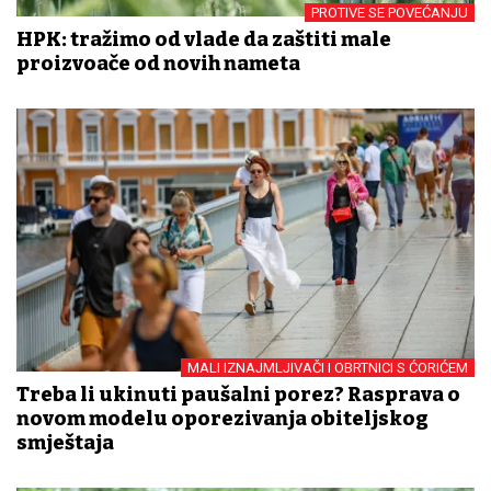
PROTIVE SE POVEĆANJU
HPK: tražimo od vlade da zaštiti male
proizvođače od novih nameta
MALI IZNAJMLJIVAČI I OBRTNICI S ĆORIĆEM
Treba li ukinuti paušalni porez? Rasprava o
novom modelu oporezivanja obiteljskog
smještaja