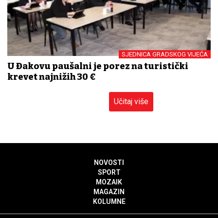
SJEDNICA GRADSKOG VIJEĆA
U Đakovu paušalni je porez na turistički
krevet najnižih 30 €
Učitaj više
NOVOSTI
SPORT
MOZAIK
MAGAZIN
KOLUMNE