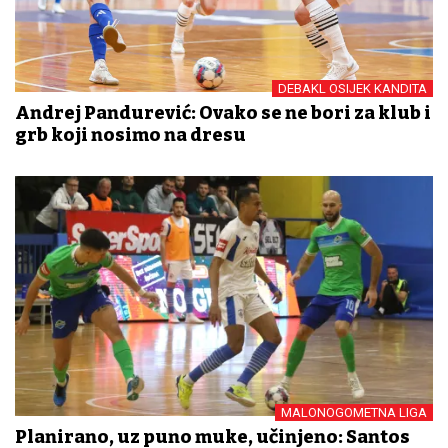
DEBAKL OSIJEK KANDITA
Andrej Pandurević: Ovako se ne bori za klub i
grb koji nosimo na dresu
MALONOGOMETNA LIGA
Planirano, uz puno muke, učinjeno: Santos