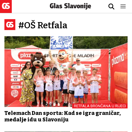
#OŠ Retfala
RETFALA BRONČANA U RIJECI
Telemach Dan sporta: Kad se igra graničar,
medalje idu u Slavoniju