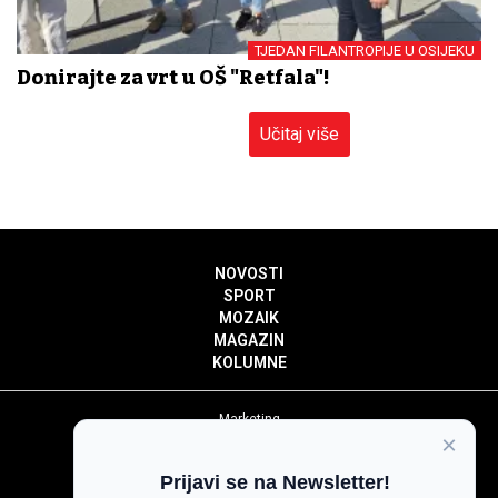
TJEDAN FILANTROPIJE U OSIJEKU
Donirajte za vrt u OŠ "Retfala"!
Učitaj više
NOVOSTI
SPORT
MOZAIK
MAGAZIN
KOLUMNE
Marketing
×
Politika privatnosti
Politika kolačića
Prijavi se na Newsletter!
Impressum