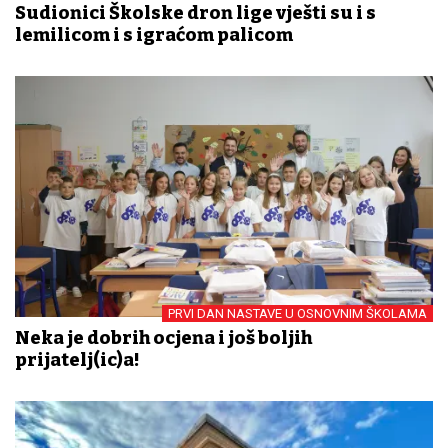
Sudionici Školske dron lige vješti su i s
lemilicom i s igraćom palicom
PRVI DAN NASTAVE U OSNOVNIM ŠKOLAMA
Neka je dobrih ocjena i još boljih
prijatelj(ic)a!