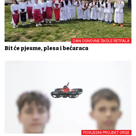
DAN OSNOVNE ŠKOLE RETFALA
Bit će pjesme, plesa i bećaraca
POVIJESNI PROJEKT ORQE