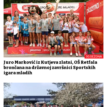
30.SEZONA
Juro Marković iz Kutjeva zlatni, OŠ Retfala
brončana na državnoj završnici Sportskih
igara mladih