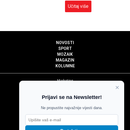
Učitaj više
NOVOSTI
SPORT
MOZAIK
MAGAZIN
KOLUMNE
Marketing
×
Politika privatnosti
Politika kolačića
Prijavi se na Newsletter!
Impressum
Pravila prenošenja sadržaja
Ne propustite najvažnije vijesti dana.
Pravila komentiranja
Agroglas