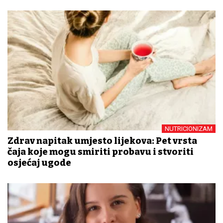
NUTRICIONIZAM
Zdrav napitak umjesto lijekova: Pet vrsta
čaja koje mogu smiriti probavu i stvoriti
osjećaj ugode