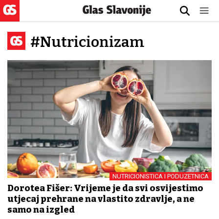
#Nutricionizam
NUTRICIONISTICA I PODUZETNICA
Dorotea Fišer: Vrijeme je da svi osvijestimo
utjecaj prehrane na vlastito zdravlje, a ne
samo na izgled