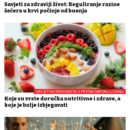
Savjeti za zdraviji život: Reguliranje razine
šećera u krvi počinje od buđenja
SAVJETI NUTRICIONISTA O PRVOM OBROKU U DANU
Koje su vrste doručka nutritivne i zdrave, a
koje je bolje izbjegavati