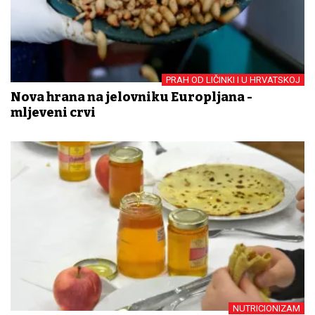
PRAH OD LIČINKI I U HRVATSKOJ
Nova hrana ​na jelovniku Europljana -
mljeveni crvi
NUTRICIONIZAM