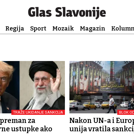
Regija
Sport
Mozaik
Magazin
Kolum
TRAŽE UKIDANJE SANKCIJA
BLOK O
 spreman za
Nakon UN-a i Euro
rne ustupke ako
unija vratila sankci