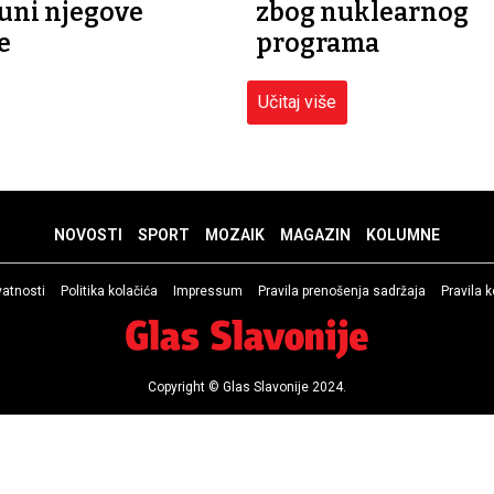
uni njegove
zbog nuklearnog
e
programa
Učitaj više
NOVOSTI
SPORT
MOZAIK
MAGAZIN
KOLUMNE
ivatnosti
Politika kolačića
Impressum
Pravila prenošenja sadržaja
Pravila 
Copyright © Glas Slavonije 2024.