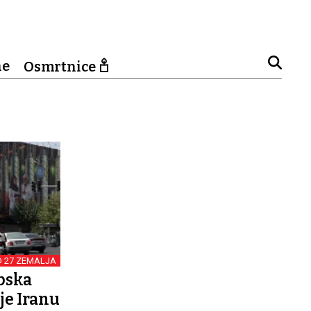
ne
Osmrtnice
D 27 ZEMALJA
pska
je Iranu