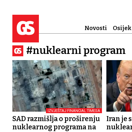
Novosti
Osijek
#nuklearni program
IZVJEŠTAJ FINANCIAL TIMESA
SAD razmišlja o proširenju
Iran je
nuklearnog programa na
nuklea