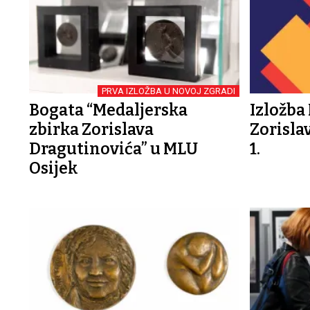
PRVA IZLOŽBA U NOVOJ ZGRADI
Bogata “Medaljerska
Izložba
zbirka Zorislava
Zorisla
Dragutinovića” u MLU
1.
Osijek