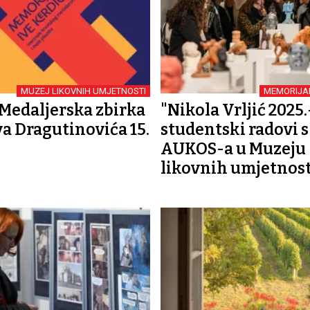
MUZEJ LIKOVNIH UMJETNOSTI
MEMORIJAL
 Medaljerska zbirka
"Nikola Vrljić 2025.
va Dragutinovića 15.
studentski radovi s
AUKOS-a u Muzeju
likovnih umjetnost