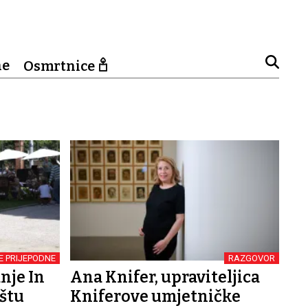
ne
Osmrtnice
 PRIJEPODNE
RAZGOVOR
nje In
Ana Knifer, upraviteljica
štu
Kniferove umjetničke