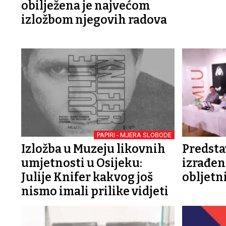
obilježena je najvećom
izložbom njegovih radova
PAPIRI - MJERA SLOBODE
Izložba u Muzeju likovnih
Predsta
umjetnosti u Osijeku:
izrađen
Julije Knifer kakvog još
obljetn
nismo imali prilike vidjeti