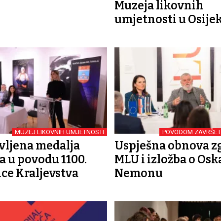
Muzeja likovnih
umjetnosti u Osije
MUZEJ LIKOVNIH UMJETNOSTI
POVODOM ZAVRŠET
vljena medalja
Uspješna obnova z
a u povodu 1100.
MLU i izložba o Osk
ice Kraljevstva
Nemonu