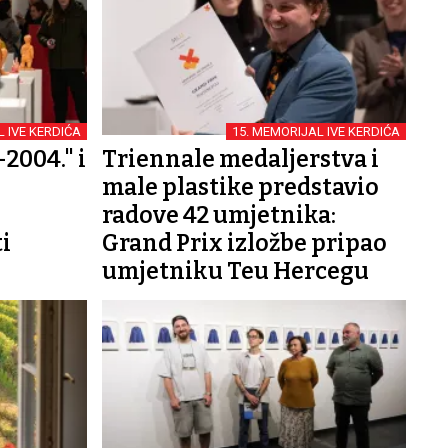
 IVE KERDIĆA
15. MEMORIJAL IVE KERDIĆA
-2004." i
Triennale medaljerstva i
male plastike predstavio
radove 42 umjetnika:
i
Grand Prix izložbe pripao
umjetniku Teu Hercegu