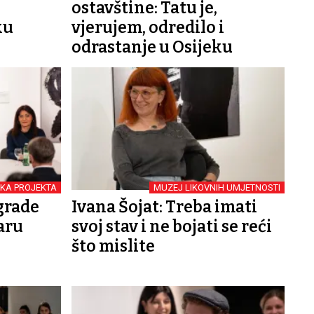
ostavštine: Tatu je,
ku
vjerujem, odredilo i
odrastanje u Osijeku
KA PROJEKTA
MUZEJ LIKOVNIH UMJETNOSTI
grade
Ivana Šojat: Treba imati
aru
svoj stav i ne bojati se reći
što mislite