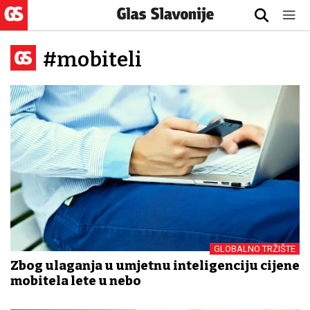
#mobiteli
GLOBALNO TRŽIŠTE
Zbog ulaganja u umjetnu inteligenciju cijene
mobitela lete u nebo