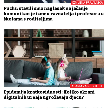
IZMJENA PRAVILNIKA
Fuchs: stavili smo naglasak na jačanje
komunikacije između ravnatelja i profesora u
školama s roditeljima
ALARM ZA RODITELJE
Epidemija kratkovidnosti: Koliko ekrani
digitalnih uređaja ugrožavaju djecu?