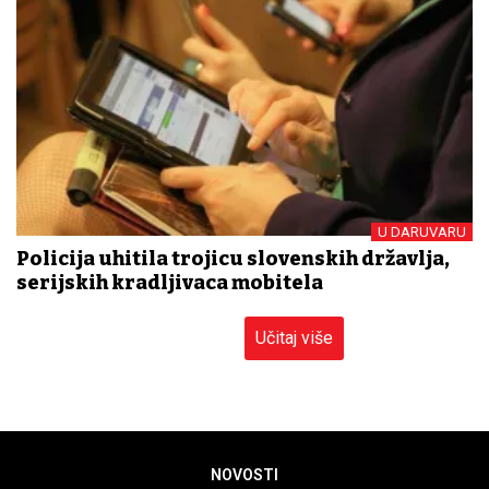
U DARUVARU
Policija uhitila trojicu slovenskih državlja,
serijskih kradljivaca mobitela
Učitaj više
NOVOSTI