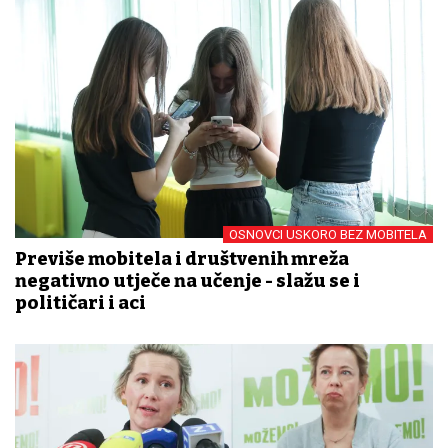
OSNOVCI USKORO BEZ MOBITELA
Previše mobitela i društvenih mreža
negativno utječe na učenje - slažu se i
političari i đaci