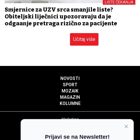
LISTE ČEKANJA
Smjernice za UZV srca smanjile liste?
Obiteljski liječnici upozoravaju da je
odgađanje pretraga rizično za pacijente
Učitaj više
NOVOSTI
SPORT
MOZAIK
MAGAZIN
KOLUMNE
Marketing
×
Politika privatnosti
Politika kolačića
Prijavi se na Newsletter!
Impressum