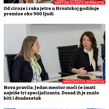
SIMPTOMI SU ČESTO NEPRIMJETNI
Od ciroze i raka jetre u Hrvatskoj godišnje
premine oko 900 ljudi
MINISTARSTVO ZDRAVSTVA
Nova pravila: Jedan mentor moći će imati
najviše tri specijalizanta. Dosad ih je znalo
biti i dvadesetak