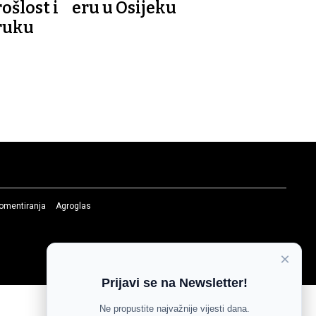
ošlost i
eru u Osijeku
ruku
komentiranja
Agroglas
×
Prijavi se na Newsletter!
Ne propustite najvažnije vijesti dana.