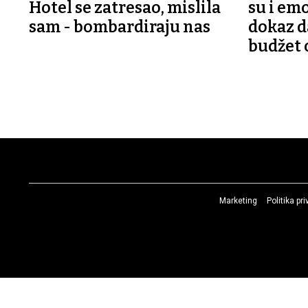
Hotel se zatresao, mislila
su i emo
sam - bombardiraju nas
dokaz d
budžet 
Marketing
Politika pr