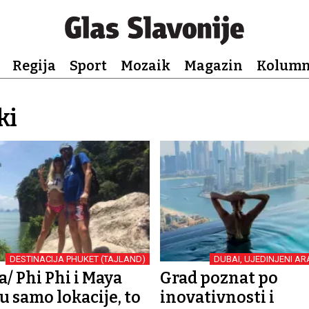
Regija
Sport
Mozaik
Magazin
Kolum
ki
DESTINACIJA PHUKET (TAJLAND)
DUBAI, UJEDINJENI AR
a/ Phi Phi i Maya
Grad poznat po
u samo lokacije, to
inovativnosti i