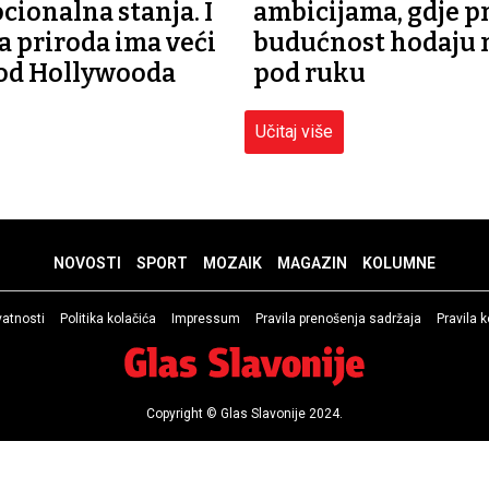
cionalna stanja. I
ambicijama, gdje pr
a priroda ima veći
budućnost hodaju 
od Hollywooda
pod ruku
Učitaj više
NOVOSTI
SPORT
MOZAIK
MAGAZIN
KOLUMNE
ivatnosti
Politika kolačića
Impressum
Pravila prenošenja sadržaja
Pravila 
Copyright © Glas Slavonije 2024.