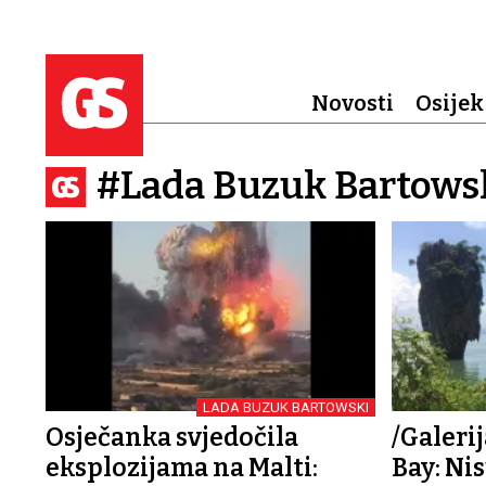
Novosti
Osijek
#Lada Buzuk Bartows
LADA BUZUK BARTOWSKI
Osječanka svjedočila
/Galerij
eksplozijama na Malti:
Bay: Nis