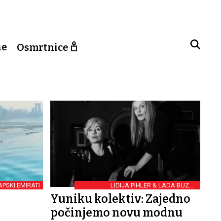
ne
Osmrtnice
APSKI EMIRATI
LIDIJA PIHLER & LADA BUZUK
BARTOWSKI
Yuniku kolektiv: Zajedno
počinjemo novu modnu