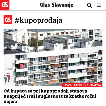
#kupoprodaja
NOVA I NEOBIČNA PRAKSA
Od kupaca se pri kupoprodaji stanova
unaprijed traži suglasnost za kratkoročni
najam