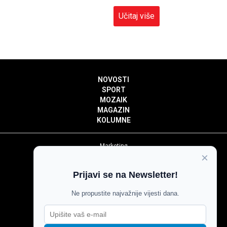
Učitaj više
NOVOSTI
SPORT
MOZAIK
MAGAZIN
KOLUMNE
Marketing
×
Politika privatnosti
Politika kolačića
Prijavi se na Newsletter!
Impressum
Pravila prenošenja sadržaja
Ne propustite najvažnije vijesti dana.
Pravila komentiranja
Agroglas