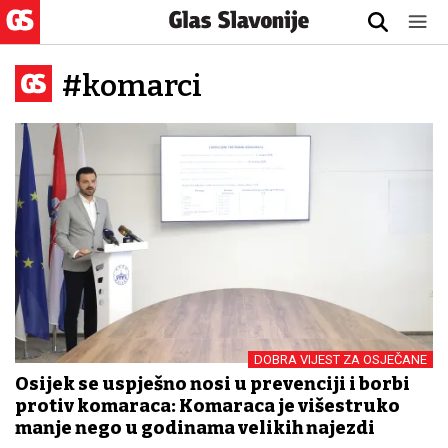
#komarci
DOBRA VIJEST ZA OSJEČANE
Osijek se uspješno nosi u prevenciji i borbi
protiv komaraca: Komaraca je višestruko
manje nego u godinama velikih najezdi