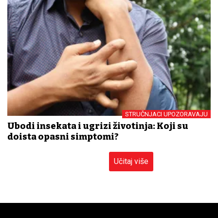
STRUČNJACI UPOZORAVAJU
Ubodi insekata i ugrizi životinja: Koji su
doista opasni simptomi?
Učitaj više