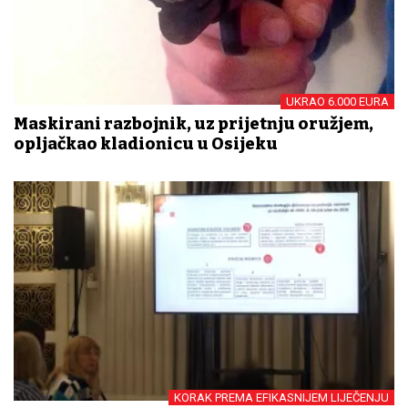
UKRAO 6.000 EURA
Maskirani razbojnik, uz prijetnju oružjem,
opljačkao kladionicu u Osijeku
KORAK PREMA EFIKASNIJEM LIJEČENJU