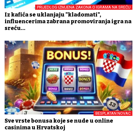
PRIJEDLOG IZMJENA ZAKONA O IGRAMA NA SREĆU
Iz kafića se uklanjaju "kladomati",
influencerima zabrana promoviranja igra na
sreću...
BESPLATAN NOVAC
Sve vrste bonusa koje se nude u online
casinima u Hrvatskoj