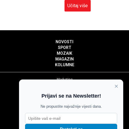
Učitaj više
NOVOSTI
SPORT
MOZAIK
MAGAZIN
KOLUMNE
Marketing
×
Politika privatnosti
Politika kolačića
Prijavi se na Newsletter!
Impressum
Pravila prenošenja sadržaja
Ne propustite najvažnije vijesti dana.
Pravila komentiranja
Agroglas