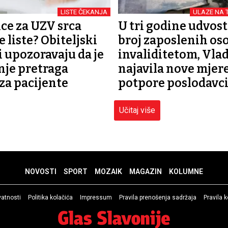
LISTE ČEKANJA
ULAZE NA 
ce za UZV srca
U tri godine udvos
 liste? Obiteljski
broj zaposlenih oso
i upozoravaju da je
invaliditetom, Vla
je pretraga
najavila nove mjer
 za pacijente
potpore poslodavc
Učitaj više
NOVOSTI
SPORT
MOZAIK
MAGAZIN
KOLUMNE
ivatnosti
Politika kolačića
Impressum
Pravila prenošenja sadržaja
Pravila 