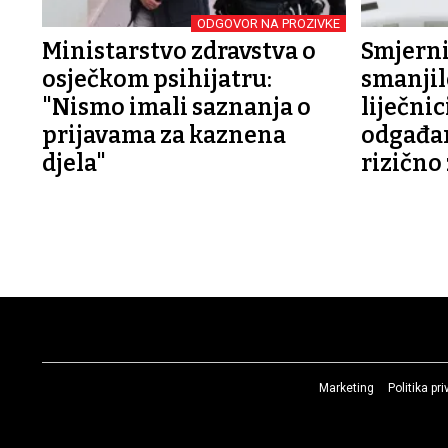
ODGOVOR NA PROZIVKE
Ministarstvo zdravstva o
Smjerni
osječkom psihijatru:
smanjile
"Nismo imali saznanja o
liječnic
prijavama za kaznena
odgađan
djela"
rizično
Marketing
Politika pr