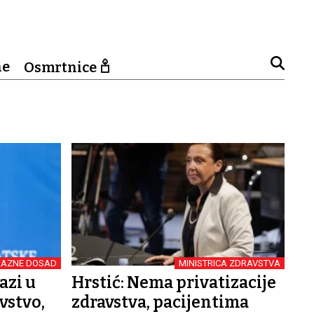
ne
Osmrtnice
KAZNE DOSAD
MINISTRICA ZDRAVSTVA
azi u
Hrstić: Nema privatizacije
vstvo,
zdravstva, pacijentima