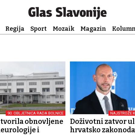
Regija
Sport
Mozaik
Magazin
Kolum
90. OBLJETNICA RADA BOLNICE
NAJSTROŽE 
otvorila obnovljene
Doživotni zatvor ul
eurologije i
hrvatsko zakonoda