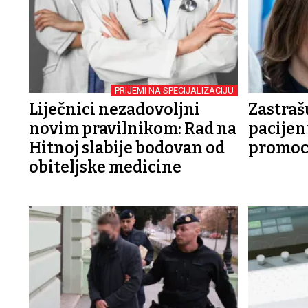
PRIJEMI NA SPECIJALIZACIJU
Liječnici nezadovoljni
Zastraš
novim pravilnikom: Rad na
pacijen
Hitnoj slabije bodovan od
promoc
obiteljske medicine