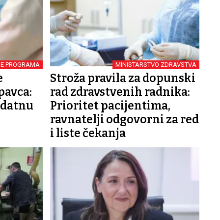
NE PROGRAMA
MINISTARSTVO ZDRAVSTVA
e
Stroža pravila za dopunski
pavca:
rad zdravstvenih radnika:
odatnu
Prioritet pacijentima,
ravnatelji odgovorni za red
i liste čekanja