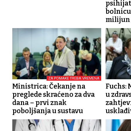
psihijat
bolnicu
milijun
ZA POMAKE TREBA VREMENA
Ministrica: Čekanje na
Fuchs: 
preglede skraćeno za dva
u zdrav
dana – prvi znak
zahtjev
poboljšanja u sustavu
usklađi