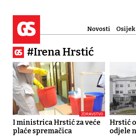
Novosti
Osijek
#Irena Hrstić
ZDRAVSTVO
I ministrica Hrstić za veće
Hrstić 
plaće spremačica
odjele n