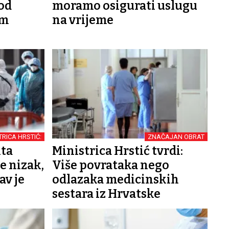
od
moramo osigurati uslugu
om
na vrijeme
TRICA HRSTIĆ:
ZNAČAJAN OBRAT
nta
Ministrica Hrstić tvrdi:
e nizak,
Više povrataka nego
av je
odlazaka medicinskih
sestara iz Hrvatske