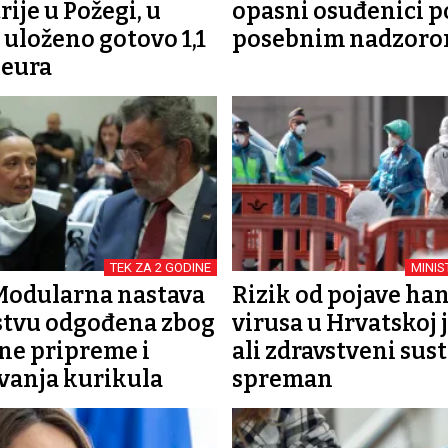
rije u Požegi, u
opasni osuđenici p
 uloženo gotovo 1,1
posebnim nadzor
 eura
TEK ZA 2 GODINE
MINIS
Modularna nastava
Rizik od pojave ha
stvu odgođena zbog
virusa u Hrvatskoj j
ne pripreme i
ali zdravstveni sust
vanja kurikula
spreman