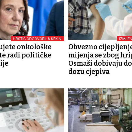
HRSTIĆ ODGOVORILA KEKIN:
IZMJE
ujete onkološke
Obvezno cijepljenj
te radi političke
mijenja se zbog hri
ije
Osmaši dobivaju d
dozu cjepiva