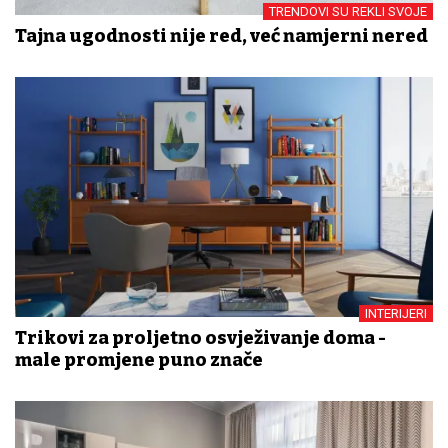
TRENDOVI SU REKLI SVOJE
Tajna ugodnosti nije red, već namjerni nered
INTERIJERI
Trikovi za proljetno osvježivanje doma -
male promjene puno znače