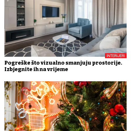
INTERIJERI
Pogreške što vizualno smanjuju prostorije.
Izbjegnite ih na vrijeme