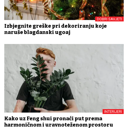
DOBRI SAVJETI
Izbjegnite greške pri dekoriranju koje
naruše blagdanski ugođaj
INTERIJERI
Kako uz Feng shui pronaći put prema
harmoničnom i uravnoteženom prostoru