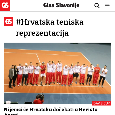
#Hrvatska teniska
reprezentacija
DAVIS CUP
Nijemci će Hrvatsku dočekati u Heristo