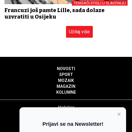
TENISAČI STIGLI U SLAVONIJU
Francuzi još pamte Lille, sada dolaze
uzvratiti u Osijeku
Učitaj više
NOVOSTI
SPORT
MOZAIK
MAGAZIN
KOLUMNE
Marketing
×
Politika privatnosti
Politika kolačića
Prijavi se na Newsletter!
Impressum
Pravila prenošenja sadržaja