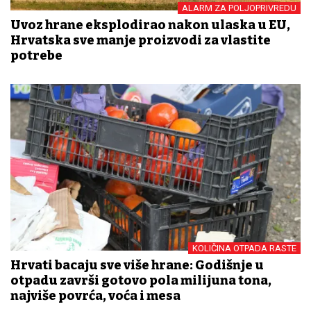
ALARM ZA POLJOPRIVREDU
Uvoz hrane eksplodirao nakon ulaska u EU,
Hrvatska sve manje proizvodi za vlastite
potrebe
KOLIČINA OTPADA RASTE
Hrvati bacaju sve više hrane: Godišnje u
otpadu završi gotovo pola milijuna tona,
najviše povrća, voća i mesa