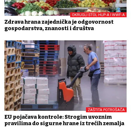
OKRUGLI STOL HUP-A I WWF-A
Zdrava hrana zajednička je odgovornost
gospodarstva, znanosti i društva
ZAŠTITA POTROŠAČA
EU pojačava kontrole: Strogim uvoznim
pravilima do sigurne hrane iz trećih zemalja