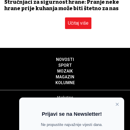
Stručnjaci za sigurnost hrane: Pranje neke
hrane prije kuhanja može biti štetno za nas
Učitaj više
NOVOSTI
SPORT
MOZAIK
MAGAZIN
KOLUMNE
Marketing
×
Politika privatnosti
Politika kolačića
Prijavi se na Newsletter!
Impressum
Pravila prenošenja sadržaja
Ne propustite najvažnije vijesti dana.
Pravila komentiranja