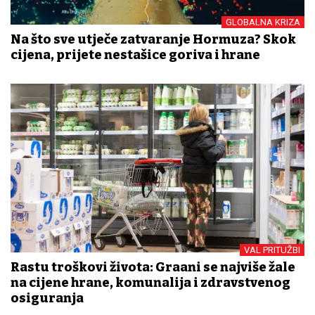
GLOBALNA KRIZA
Na što sve utječe zatvaranje Hormuza? Skok
cijena, prijete nestašice goriva i hrane
VAL PRITUŽBI
Rastu troškovi života: Građani se najviše žale
na cijene hrane, komunalija i zdravstvenog
osiguranja