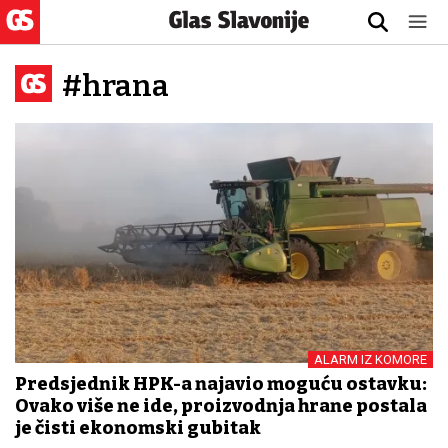
#hrana
ALARM IZ KOMORE
Predsjednik HPK-a najavio moguću ostavku:
Ovako više ne ide, proizvodnja hrane postala
je čisti ekonomski gubitak