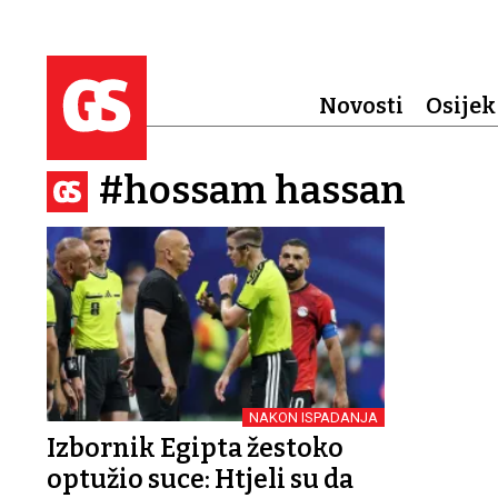
Novosti
Osijek
#hossam hassan
NAKON ISPADANJA
Izbornik Egipta žestoko
optužio suce: Htjeli su da