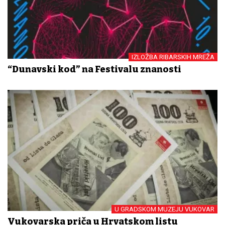
IZLOŽBA RIBARSKIH MREŽA
“Dunavski kod” na Festivalu znanosti
U GRADSKOM MUZEJU VUKOVAR
Vukovarska priča u Hrvatskom listu