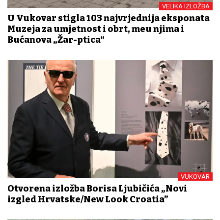
VELIKA IZLOŽBA
U Vukovar stigla 103 najvrjednija eksponata
Muzeja za umjetnost i obrt, među njima i
Bućanova „Žar-ptica“
VUKOVAR
Otvorena izložba Borisa Ljubičića „Novi
izgled Hrvatske/New Look Croatia”