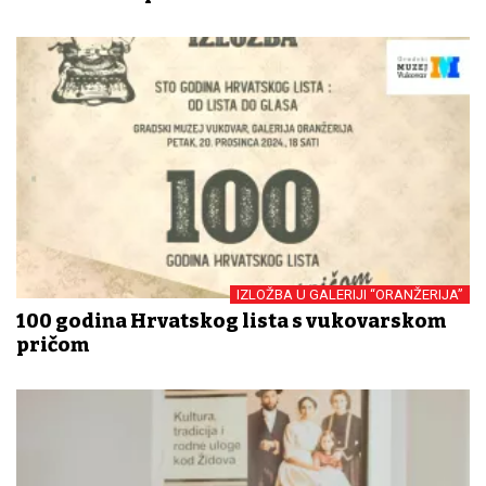
IZLOŽBA U GALERIJI “ORANŽERIJA”
100 godina Hrvatskog lista s vukovarskom
pričom