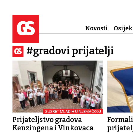
Novosti
Osijek
#gradovi prijatelji
SUSRET MLADIH U NJEMAČKOJ
Prijateljstvo gradova
Formali
Kenzingena i Vinkovaca
prijatel