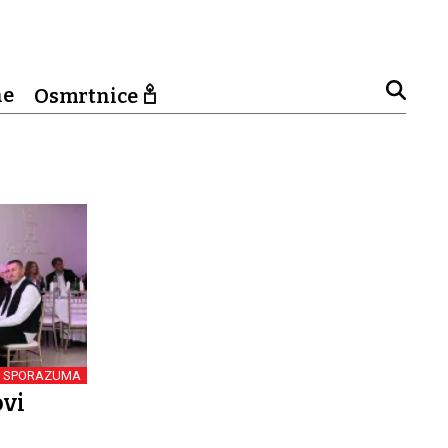
ne
Osmrtnice
E SPORAZUMA
ovi