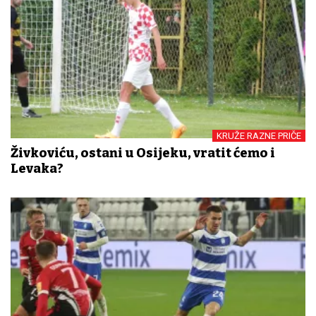
KRUŽE RAZNE PRIČE
Živkoviću, ostani u Osijeku, vratit ćemo i
Levaka?