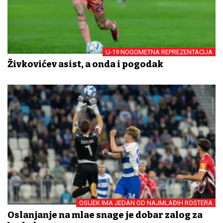
U-19 NOGOMETNA REPREZENTACIJA
Živkovićev asist, a onda i pogodak
OSIJEK IMA JEDAN OD NAJMLAĐIH ROSTERA
Oslanjanje na mlađe snage je dobar zalog za