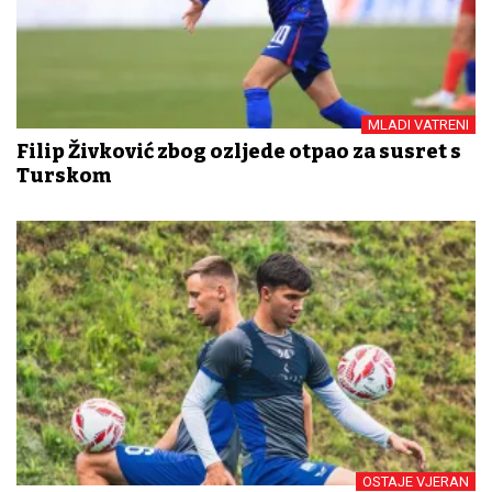
MLADI VATRENI
Filip Živković zbog ozljede otpao za susret s
Turskom
OSTAJE VJERAN