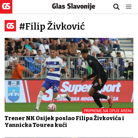
#Filip Živković
PRIPREME NA OPUS ARENI
Trener NK Osijek poslao Filipa Živkovića i
Yannicka Tourea kući