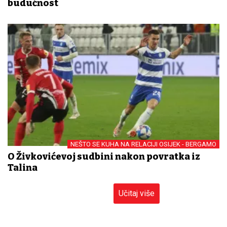
budućnost
NEŠTO SE KUHA NA RELACIJI OSIJEK - BERGAMO
O Živkovićevoj sudbini nakon povratka iz
Talina
Učitaj više