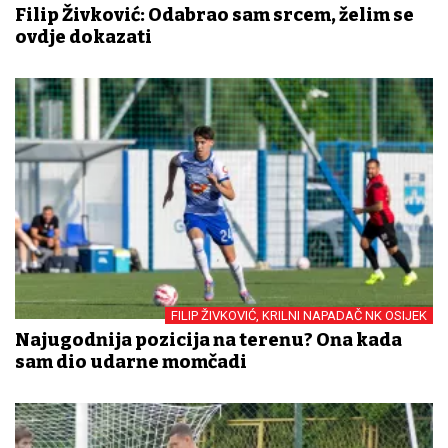
Filip Živković: Odabrao sam srcem, želim se
ovdje dokazati
FILIP ŽIVKOVIĆ, KRILNI NAPADAČ NK OSIJEK
Najugodnija pozicija na terenu? Ona kada
sam dio udarne momčadi