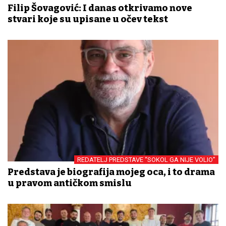
Filip Šovagović: I danas otkrivamo nove
stvari koje su upisane u očev tekst
REDATELJ PREDSTAVE “SOKOL GA NIJE VOLIO”
Predstava je biografija mojeg oca, i to drama
u pravom antičkom smislu