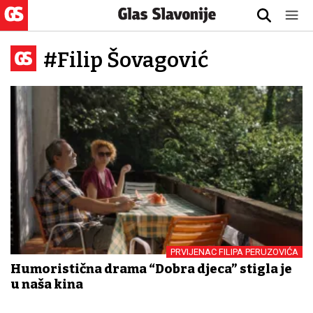
#Filip Šovagović
PRVIJENAC FILIPA PERUZOVIĆA
Humoristična drama “Dobra djeca” stigla je
u naša kina