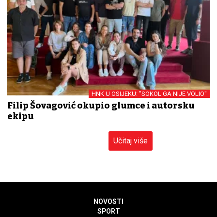
HNK U OSIJEKU: "SOKOL GA NIJE VOLIO"
Filip Šovagović okupio glumce i autorsku
ekipu
Učitaj više
NOVOSTI
SPORT