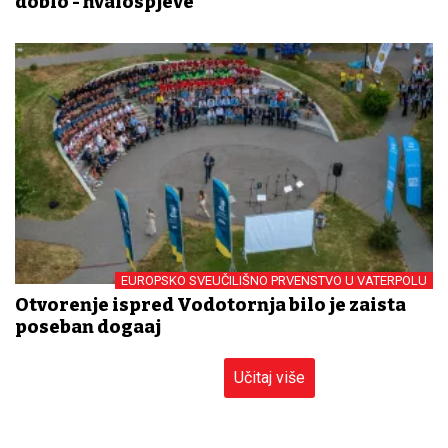
dobio - hvalospjeve
EUROPSKO SVEUČILIŠNO PRVENSTVO U VATERPOLU
Otvorenje ispred Vodotornja bilo je zaista
poseban događaj
Učitaj više