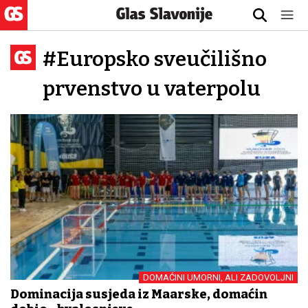
#Europsko sveučilišno
prvenstvo u vaterpolu
DOMAĆINI UMORNI, ALI ZADOVOLJNI
Dominacija susjeda iz Mađarske, domaćin