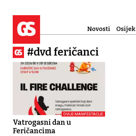
Novosti
Osijek
#dvd feričanci
DVIJE MANIFESTACIJE
Vatrogasni dan u
Feričancima