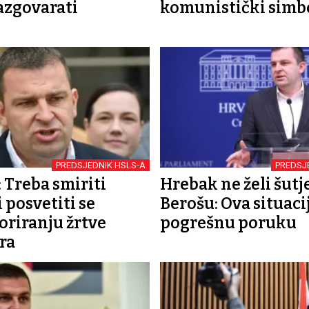
razgovarati
komunistički simb
PREDSJEDNIK HSLS-A
PREDSJ
 Treba smiriti
Hrebak ne želi šutje
i posvetiti se
Berošu: Ova situacij
riranju žrtve
pogrešnu poruku
ra