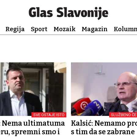
Regija
Sport
Mozaik
Magazin
Kolum
SVE OSTAJE ISTO
SLUŽBENO ĆE 
: Nema ultimatuma
Kalsić: Nemamo p
ru, spremni smo i
s tim da se zabrane