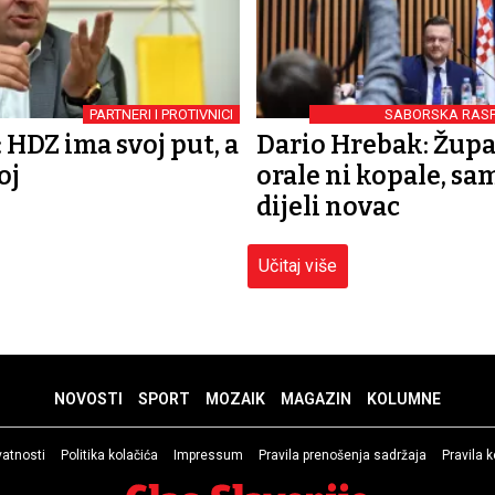
PARTNERI I PROTIVNICI
SABORSKA RASP
PORE
 HDZ ima svoj put, a
Dario Hrebak: Župa
oj
orale ni kopale, sa
dijeli novac
Učitaj više
NOVOSTI
SPORT
MOZAIK
MAGAZIN
KOLUMNE
ivatnosti
Politika kolačića
Impressum
Pravila prenošenja sadržaja
Pravila 