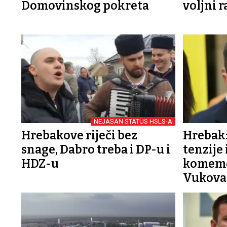
Domovinskog pokreta
voljni 
NEJASAN STATUS HSLS-A
Hrebakove riječi bez
Hrebak:
snage, Dabro treba i DP-u i
tenzije 
HDZ-u
komemo
Vukova