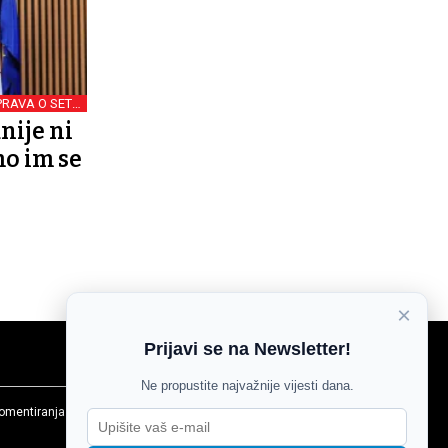
RAVA O SETU
ZNIH ZAKONA
nije ni
mo im se
×
Prijavi se na Newsletter!
Ne propustite najvažnije vijesti dana.
komentiranja
Agroglas