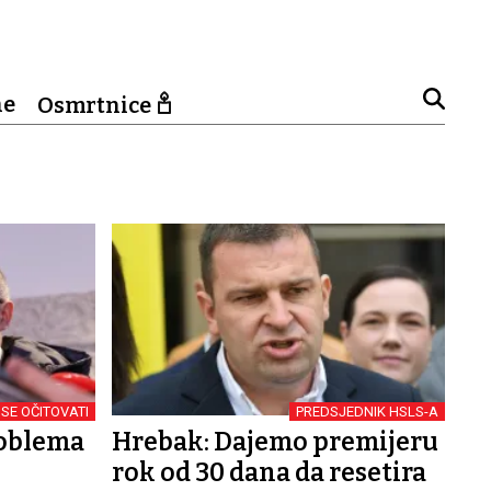
ne
Osmrtnice
SE OČITOVATI
PREDSJEDNIK HSLS-A
roblema
Hrebak: Dajemo premijeru
rok od 30 dana da resetira