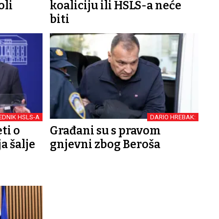
oli
koaliciju ili HSLS-a neće
biti
EDNIK HSLS-A
DARIO HREBAK:
ti o
Građani su s pravom
a šalje
gnjevni zbog Beroša