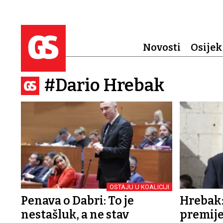
Novosti
Osijek
#Dario Hrebak
OSTAJU U KOALICIJI
Penava o Dabri: To je
Hrebak
nestašluk, a ne stav
premije