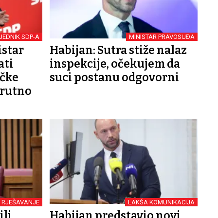
JEDNIK SDP-A
MINISTAR PRAVOSUĐA
istar
Habijan: Sutra stiže nalaz
ati
inspekcije, očekujem da
ičke
suci postanu odgovorni
krutno
 RJEŠAVANJE
LAKŠA KOMUNIKACIJA
ili
Habijan predstavio novi