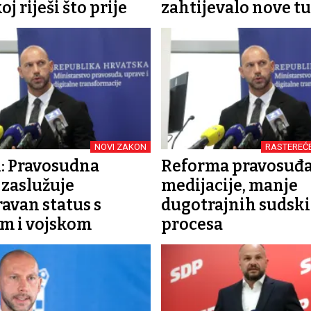
j riješi što prije
zahtijevalo nove tu
NOVI ZAKON
RASTEREĆ
: Pravosudna
Reforma pravosuđa
 zaslužuje
medijacije, manje
avan status s
dugotrajnih sudsk
om i vojskom
procesa