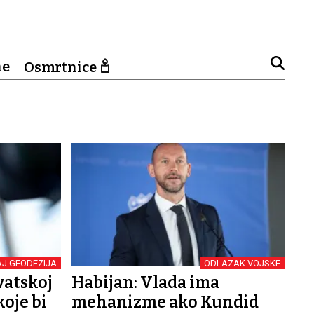
ne
Osmrtnice
J GEODEZIJA
ODLAZAK VOJSKE
vatskoj
Habijan: Vlada ima
oje bi
mehanizme ako Kundid