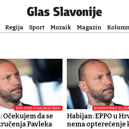
Regija
Sport
Mozaik
Magazin
Kolum
SVE OVISI O KAZAHSTANU
KOMENTIRAO SLUČA
: Očekujem da se
Habijan: EPPO u Hr
izručenja Pavleka
nema opterećenje k