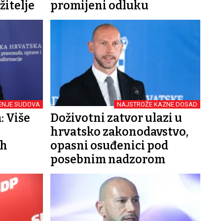
žitelje
promijeni odluku
ENJE SUDOVA
NAJSTROŽE KAZNE DOSAD
: Više
Doživotni zatvor ulazi u
hrvatsko zakonodavstvo,
ih
opasni osuđenici pod
posebnim nadzorom