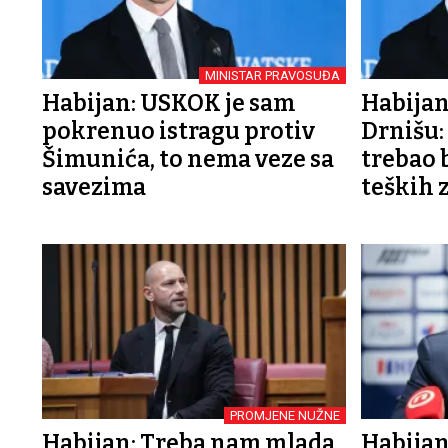
MINISTAR PRAVOSUĐA
Habijan: USKOK je sam
Habijan
pokrenuo istragu protiv
Drnišu:
Šimunića, to nema veze sa
trebao 
savezima
teških 
PROMJENE NUŽNE
Habijan: Treba nam mlada,
Habijan