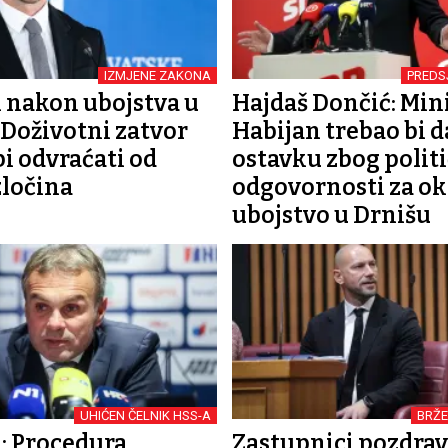
IZMJENE ZAKONA
PREDS
 nakon ubojstva u
Hajdaš Dončić: Min
 Doživotni zatvor
Habijan trebao bi d
bi odvraćati od
ostavku zbog polit
zločina
odgovornosti za o
ubojstvo u Drnišu
UHIĆEN ČELNIK HSS-A
BRŽE
: Procedura
Zastupnici pozdrav