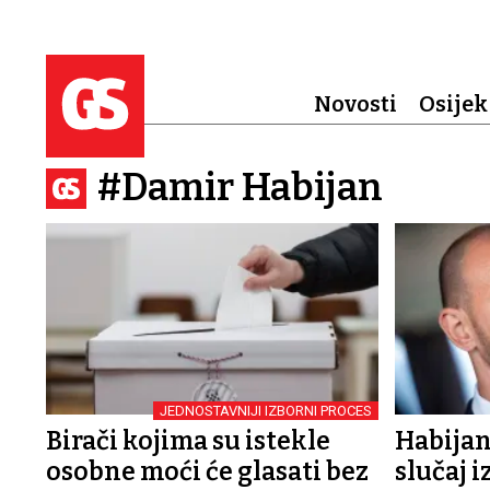
Novosti
Osijek
#Damir Habijan
JEDNOSTAVNIJI IZBORNI PROCES
Birači kojima su istekle
Habijan
osobne moći će glasati bez
slučaj 