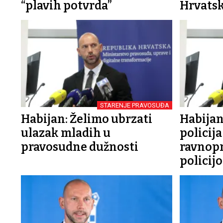
“plavih potvrda”
Hrvatsko
STARENJE PRAVOSUĐA
Habijan: Želimo ubrzati
Habijan
ulazak mladih u
policija
pravosudne dužnosti
ravnopr
policij