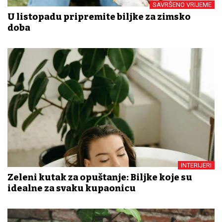
SAVRŠENO VRIJEME
U listopadu pripremite biljke za zimsko
doba
INTERIJERI
Zeleni kutak za opuštanje: Biljke koje su
idealne za svaku kupaonicu