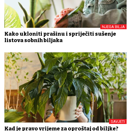
NJEGA BILJA
Kako ukloniti prašinu i spriječiti sušenje
listova sobnih biljaka
SAVJETI
Kad je pravo vrijeme za oproštaj od biljke?