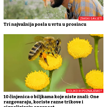
ZIMSKI SAVJETI
Tri najvažnija posla u vrtu u prosincu
KOLIKO IH POZNAJEMO?
10 činjenica o biljkama koje niste znali: One
razgovaraju, koriste razne trikove i