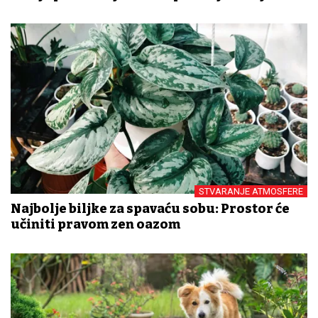
STVARANJE ATMOSFERE
Najbolje biljke za spavaću sobu: Prostor će
učiniti pravom zen oazom