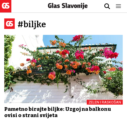
#biljke
ZELEN I RASKOŠAN
Pametno birajte biljke: Uzgoj na balkonu
ovisi o strani svijeta