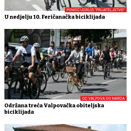
POMOĆ UDRUZI “PRIJATELJSTVO”
U nedjelju 10. Feričanačka biciklijada
OD VALPOVA DO NARDA
Održana treća Valpovačka obiteljska
biciklijada