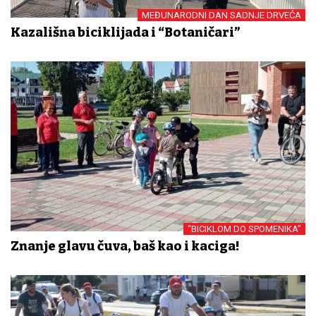
MEĐUNARODNI DAN SADNJE DRVEĆA
Kazališna biciklijada i “Botaničari”
“BICIKLOM DO SPOMENIKA”
Znanje glavu čuva, baš kao i kaciga!