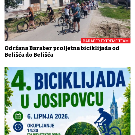
BARABER EXTREME TEAM
Održana Baraber proljetna biciklijada od
Belišća do Belišća