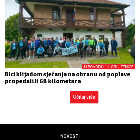
U POVODU 11. OBLJETNICE
Biciklijadom sjećanja na obranu od poplave
propedalili 68 kilometara
Učitaj više
NOVOSTI