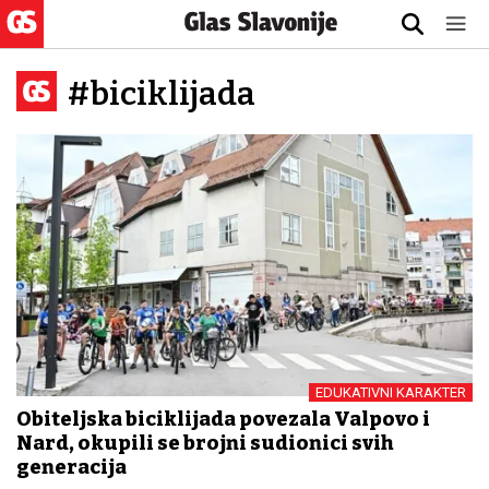
#biciklijada
EDUKATIVNI KARAKTER
Obiteljska biciklijada povezala Valpovo i
Nard, okupili se brojni sudionici svih
generacija