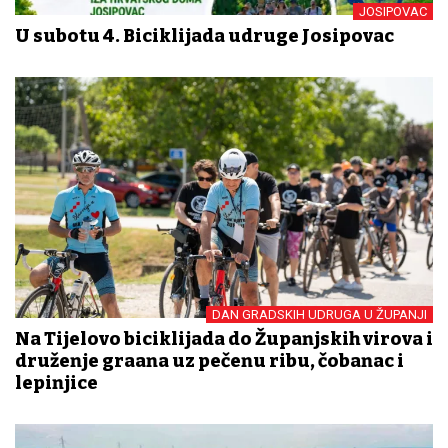
JOSIPOVAC
U subotu 4. Biciklijada udruge Josipovac
DAN GRADSKIH UDRUGA U ŽUPANJI
Na Tijelovo biciklijada do Županjskih virova i
druženje građana uz pečenu ribu, čobanac i
lepinjice