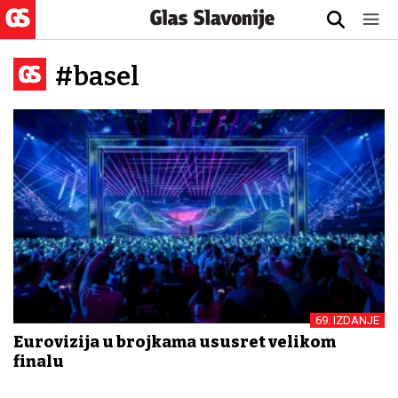
#basel
69. IZDANJE
Eurovizija u brojkama ususret velikom
finalu