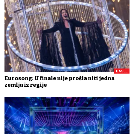
BASEL
Eurosong: U finale nije prošla niti jedna
zemlja iz regije