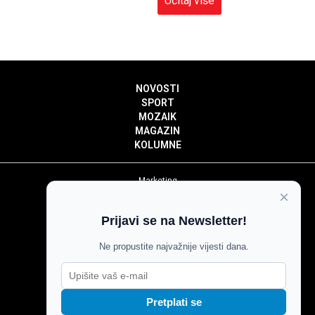
Učitaj više
NOVOSTI
SPORT
MOZAIK
MAGAZIN
KOLUMNE
Marketing
×
Politika privatnosti
Politika kolačića
Prijavi se na Newsletter!
Impressum
Pravila prenošenja sadržaja
Ne propustite najvažnije vijesti dana.
Pravila komentiranja
Agroglas
Pretplati se