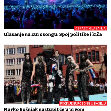
OBRASCI GLASANJA
Glasanje na Eurosongu: Spoj politike i kiča
POČINJE EUROSONG U BASELU
Marko Bošnjak nastupit će u prvom