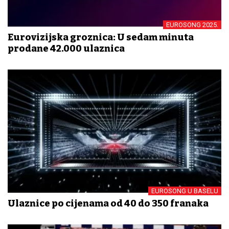
EUROSONG 2025.
Eurovizijska groznica: U sedam minuta
prodane 42.000 ulaznica
EUROSONG U BASELU
Ulaznice po cijenama od 40 do 350 franaka