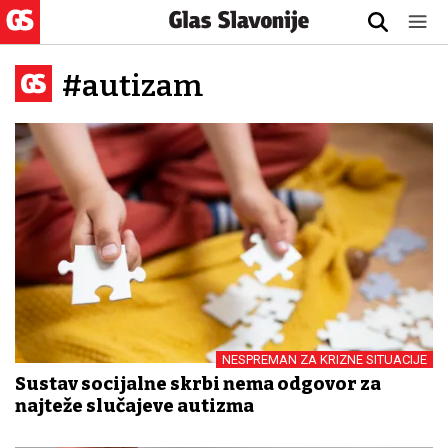
#autizam
NESPREMAN ZA KRIZNE SITUACIJE
Sustav socijalne skrbi nema odgovor za
najteže slučajeve autizma