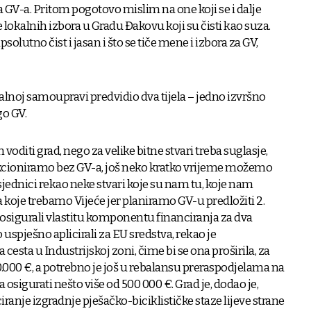
a GV-a. Pritom pogotovo mislim na one koji se i dalje
e lokalnih izbora u Gradu Đakovu koji su čisti kao suza.
apsolutno čist i jasan i što se tiče mene i izbora za GV,
kalnoj samoupravi predvidio dva tijela – jedno izvršno
go GV.
diti grad, nego za velike bitne stvari treba suglasje,
unkcioniramo bez GV-a, još neko kratko vrijeme možemo
 sjednici rekao neke stvari koje su nam tu, koje nam
 koje trebamo Vijeće jer planiramo GV-u predložiti 2.
osigurali vlastitu komponentu financiranja za dva
 uspješno aplicirali za EU sredstva, rekao je
 cesta u Industrijskoj zoni, čime bi se ona proširila, za
000 €, a potrebno je još u rebalansu preraspodjelama na
 osigurati nešto više od 500 000 €. Grad je, dodao je,
iranje izgradnje pješačko-biciklističke staze lijeve strane