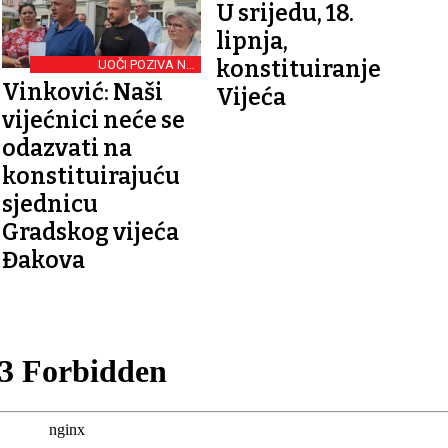
U srijedu, 18.
lipnja,
konstituiranje
UOČI POZIVA NA
KONSTITUIRANJE
Vinković: Naši
Vijeća
vijećnici neće se
odazvati na
konstituirajuću
sjednicu
Gradskog vijeća
Đakova