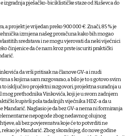
 je izgradnja pješačko-biciklističke staze od Kuševca do
 a projekt je vrijedan preko 900 000 €. Znači, 85 % je
e tehnička izmjena našeg proračuna kako bih mogao
vlastitih sredstava i ne mogu vjerovati da neki vijećnici
o činjenice da će nam kroz prste iscuriti praktički
ndarić.
kovića da vrši pritisak na članove GV-a i nudi
 svima s kojima sam razgovarao, a bilo je to s gotovo svim
u to isključivo projektni razgovori, projektna suradnja u
stil mog prethodnika Vinkovića, koji je u svom zadnjem
tički kupivši pola tadašnjih vijećnika HDZ-a da u
že Mandarić. Naglasio je da bez GV-a nema ni formiranja
e elementarne nepogode zbog nedavnog olujnog
eve, ali bez povjerenstva koje će to potvrditi ne
, rekao je Mandarić. Zbog skorašnjeg, do nove godine