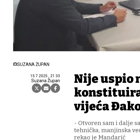
SUZANA ŽUPAN
Nije uspio 
15.7.2025., 21:33
Suzana Župan
konstituir
vijeća Đak
- Otvoren sam i dalje s
tehnička, manjinska već
rekao je Mandarić