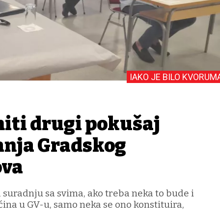
IAKO JE BILO KVORUM
niti drugi pokušaj
anja Gradskog
ova
a suradnju sa svima, ako treba neka to bude i
ina u GV-u, samo neka se ono konstituira,