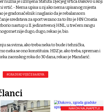
er nužna je i izmjena Statuta Dječjeg vrtića Đakovo u koji
ni vrtić. - Nema upisa u nj ako nema upisanog mjesta
odao je gradonačelnik i naglasio da je rebalansom
anje sredstava za sport vezano za to što je HN Croatia
borio nastup u II. jedinstvenoj HNL, u trećem rangu
nogomet nije dugo, dugo, rekao je, bio.
nju sa svima, ako treba neka to bude i tehnička,
o neka se ono konstituira. HDZ je, ako treba, spreman i
isteka zaonskog roka do 30 dana, rekao je Mandarić.
#GRADSKO VIJEĆE ĐAKOVA
članci
NAKON NAJNAPETIJIH
LOKALNIH IZBORA I BITKE