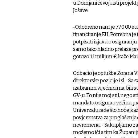
u Domjanićevoj i isti projekt
Jošave.
-Odobreno nam je 770 00 eura,
financiranje EU. Potrebna j
potpisati izjavu o osiguranju 
samo tako hladno prelaze prek
gotovo 1,1 milijun €, kaže Ma
Odbacio je optužbe Zorana Vin
direktorske pozicije i sl. -Sa
izabranim vijećnicima, bili s
GV-u. To nije moj stil, nego 
mandatu osigurao većinu prak
Univerzalu rade što hoće, ka
povjerenstva za proglašenj
nevremena. - Sakupljamo zahtj
možemo ići s tim ka Županiji