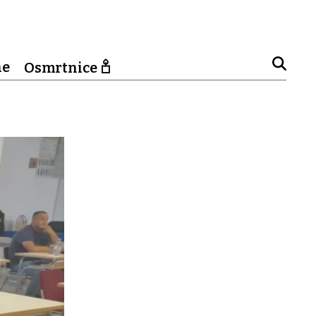
ne
Osmrtnice