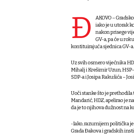
Đ
AKOVO – Gradsko 
iako je u utorak k
nakon prisege vije
GV-a, pa će u roku
kontituirajuća sjednica GV-a.
Uz svih osmero vijećnika HDZ
Mihalj i Krešimir Uzun, HSP-o
SDP-a i Josipa Rakušića – Jos
Uoči stanke što je prethodil
Mandarić, HDZ, apelirao je na
da je to njihova dužnost na ko
-Iako, razumijem politička je
Grada Đakova i gradskih instit