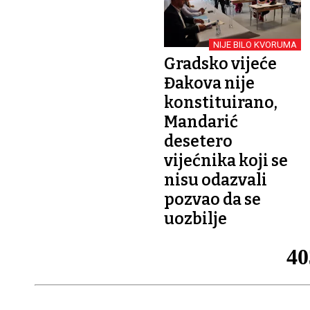
NIJE BILO KVORUMA
Gradsko vijeće
Đakova nije
konstituirano,
Mandarić
desetero
vijećnika koji se
nisu odazvali
pozvao da se
uozbilje