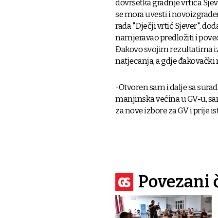
dovršetka gradnje vrtića Sjev
se mora uvesti i novoizgrađe
rada "Dječji vrtić Sjever", d
namjeravao predložiti i poveć
Đakovo svojim rezultatima iz
natjecanja, a gdje đakovački 
-Otvoren sam i dalje sa surad
manjinska većina u GV-u, sam
za nove izbore za GV i prije 
Povezani 