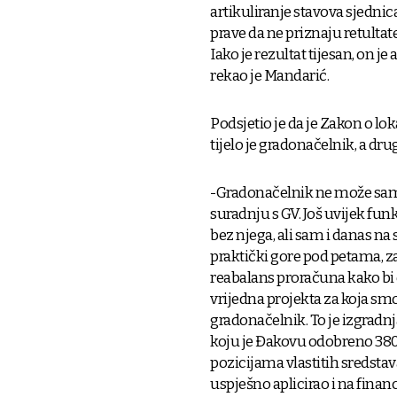
artikuliranje stavova sjednic
prave da ne priznaju retultat
Iako je rezultat tijesan, on je 
rekao je Mandarić.
Podsjetio je da je Zakon o lo
tijelo je gradonačelnik, a dru
-Gradonačelnik ne može sam vo
suradnju s GV. Još uvijek f
bez njega, ali sam i danas na
praktički gore pod petama, za
reabalans proračuna kako bi 
vrijedna projekta za koja smo
gradonačelnik. To je izgradnja
koju je Đakovu odobreno 380.
pozicijama vlastitih sredstava
uspješno aplicirao i na financ