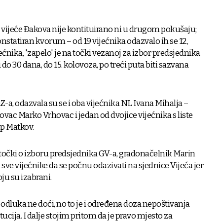
vijeće Đakova nije kontituirano ni u drugom pokušaju;
onstatiran kvorum – od 19 vijećnika odazvalo ih se 12,
ćnika, 'zapelo' je na točki vezanoj za izbor predsjednika
 do 30 dana, do 15. kolovoza, po treći puta biti sazvana
-a, odazvala su se i oba vijećnika NL Ivana Mihalja –
vac Marko Vrhovac i jedan od dvojice vijećnika s liste
ip Matkov.
a točki o izboru predsjednika GV-a, gradonačelnik Marin
 sve vijećnike da se počnu odazivati na sjednice Vijeća jer
ju su izabrani.
 odluka ne doći, no to je i određena doza nepoštivanja
ucija. I dalje stojim pritom da je pravo mjesto za