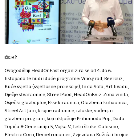
OBŽ
Ovogodišnji HeadOnEast organizira se od 4. do 6.
listopada te nudi iduće programe: Vino.grad, Beercuz,
Kuće svjetla (svjetlosne projekcije), In da Sofa, Art livadu,
Dječje stvaraonice, StreetFood, HeadOnKviz, Zona vinila,
Osječki glazboplov, Essekiraonica, Glazbena kuhaonica,
StreetArt Jam, brojne radionice, izložbe, vođenja i
glazbeni program, koji uključuje Psihomodo Pop, Dadu
Topića & Generaciju 5, Vojka V., Letu štuke, Cubismo,
Electric Corn, Demetronomes, Zvjezdana Ružića i brojne