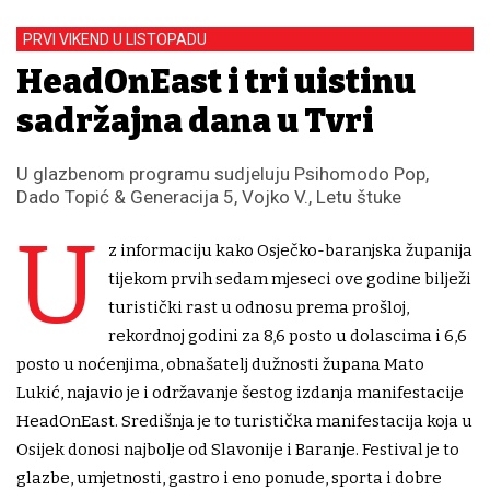
PRVI VIKEND U LISTOPADU
HeadOnEast i tri uistinu
sadržajna dana u Tvrđi
U glazbenom programu sudjeluju Psihomodo Pop,
Dado Topić & Generacija 5, Vojko V., Letu štuke
U
z informaciju kako Osječko-baranjska županija
tijekom prvih sedam mjeseci ove godine bilježi
turistički rast u odnosu prema prošloj,
rekordnoj godini za 8,6 posto u dolascima i 6,6
posto u noćenjima, obnašatelj dužnosti župana Mato
Lukić, najavio je i održavanje šestog izdanja manifestacije
HeadOnEast. Središnja je to turistička manifestacija koja u
Osijek donosi najbolje od Slavonije i Baranje. Festival je to
glazbe, umjetnosti, gastro i eno ponude, sporta i dobre