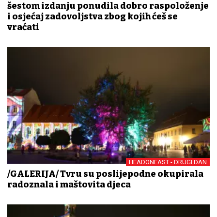
šestom izdanju ponudila dobro raspoloženje
i osjećaj zadovoljstva zbog kojih ćeš se
vraćati
HEADONEAST - DRUGI DAN
/GALERIJA/ Tvrđu su poslijepodne okupirala
radoznala i maštovita djeca