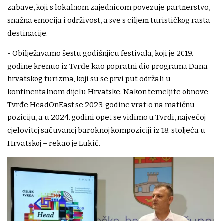
zabave, koji s lokalnom zajednicom povezuje partnerstvo,
snažna emocija i održivost, a sve s ciljem turističkog rasta
destinacije.
- Obilježavamo šestu godišnjicu festivala, koji je 2019.
godine krenuo iz Tvrđe kao popratni dio programa Dana
hrvatskog turizma, koji su se prvi put održali u
kontinentalnom dijelu Hrvatske. Nakon temeljite obnove
Tvrđe HeadOnEast se 2023. godine vratio na matičnu
poziciju, a u 2024. godini opet se vidimo u Tvrđi, najvećoj
cjelovitoj sačuvanoj baroknoj kompoziciji iz 18. stoljeća u
Hrvatskoj – rekao je Lukić.