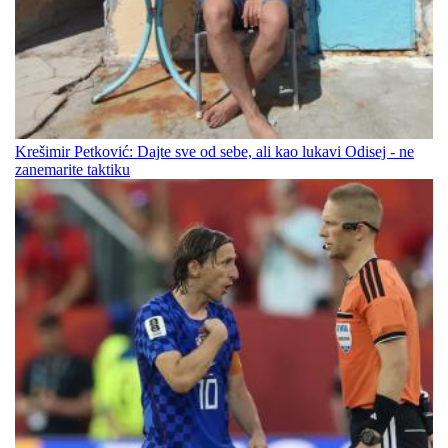
Krešimir Petković: Dajte sve od sebe, ali kao lukavi Odisej - ne
zanemarite taktiku