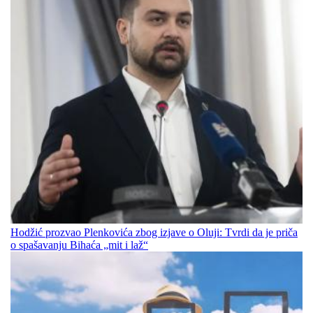
Hodžić prozvao Plenkovića zbog izjave o Oluji: Tvrdi da je priča
o spašavanju Bihaća „mit i laž“