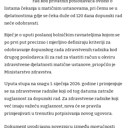
rad kod privatnih poslodavaca ovisno o
listama čekanja u matičnim ustanovama, pri čemu se u
djelatnostima gdje se čeka duže od 120 dana dopunski rad
neće odobravati.
Riječ je o uputi poslanoj bolničkim ravnateljima kojom se
po prvi put precizno i mjerljivo definiraju kriteriji za
odobravanje dopunskog rada zdravstvenih radnika kod
drugog poslodavca ili za rad za vlastiti račun u okviru
zdravstvene djelatnosti matične ustanove, priopćilo je
Ministarstvo zdravstva.
Uputa stupa na snagu 1. siječnja 2026. godine i primjenjuje
se na zdravstvene radnike koji od tog datuma zatraže
suglasnost za dopunski rad. Za zdravstvene radnike koji
već imaju važeću suglasnost, nova će se pravila
primjenjivati u trenutku potpisivanja novog ugovora.
Dokument uvodi jasnu poveznicu između mogućnosti