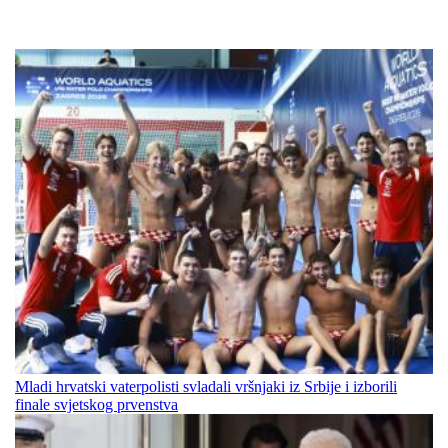
Mladi hrvatski vaterpolisti svladali vršnjaki iz Srbije i izborili
finale svjetskog prvenstva