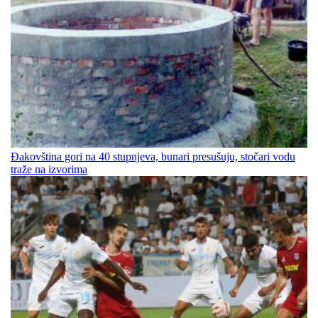
Đakovština gori na 40 stupnjeva, bunari presušuju, stočari vodu
traže na izvorima