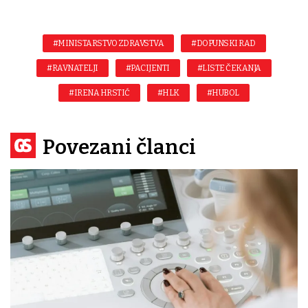
#MINISTARSTVO ZDRAVSTVA
#DOPUNSKI RAD
#RAVNATELJI
#PACIJENTI
#LISTE ČEKANJA
#IRENA HRSTIĆ
#HLK
#HUBOL
Povezani članci