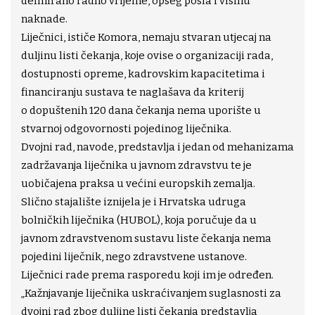
definirano radno vrijeme, opseg posla i visinu
naknade.
Liječnici, ističe Komora, nemaju stvaran utjecaj na
duljinu listi čekanja, koje ovise o organizaciji rada,
dostupnosti opreme, kadrovskim kapacitetima i
financiranju sustava te naglašava da kriterij
o dopuštenih 120 dana čekanja nema uporište u
stvarnoj odgovornosti pojedinog liječnika.
Dvojni rad, navode, predstavlja i jedan od mehanizama
zadržavanja liječnika u javnom zdravstvu te je
uobičajena praksa u većini europskih zemalja.
Slično stajalište iznijela je i Hrvatska udruga
bolničkih liječnika (HUBOL), koja poručuje da u
javnom zdravstvenom sustavu liste čekanja nema
pojedini liječnik, nego zdravstvene ustanove.
Liječnici rade prema rasporedu koji im je određen.
„Kažnjavanje liječnika uskraćivanjem suglasnosti za
dvojni rad zbog duljine listi čekanja predstavlja