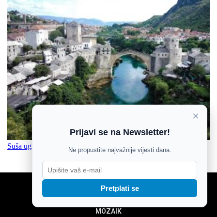
×
Prijavi se na Newsletter!
Suša ugrozila vodoopskrbu u BiH, posebno teško u Hercegovini
Ne propustite najvažnije vijesti dana.
Pretplati se
NOVOSTI
SPORT
MOZAIK