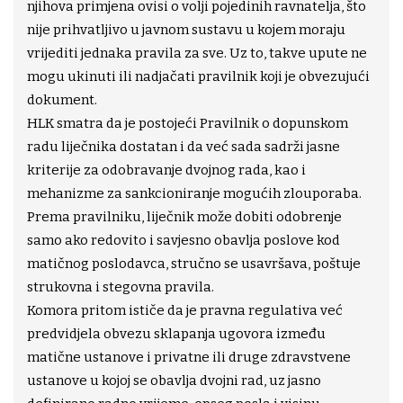
njihova primjena ovisi o volji pojedinih ravnatelja, što
nije prihvatljivo u javnom sustavu u kojem moraju
vrijediti jednaka pravila za sve. Uz to, takve upute ne
mogu ukinuti ili nadjačati pravilnik koji je obvezujući
dokument.
HLK smatra da je postojeći Pravilnik o dopunskom
radu liječnika dostatan i da već sada sadrži jasne
kriterije za odobravanje dvojnog rada, kao i
mehanizme za sankcioniranje mogućih zlouporaba.
Prema pravilniku, liječnik može dobiti odobrenje
samo ako redovito i savjesno obavlja poslove kod
matičnog poslodavca, stručno se usavršava, poštuje
strukovna i stegovna pravila.
Komora pritom ističe da je pravna regulativa već
predvidjela obvezu sklapanja ugovora između
matične ustanove i privatne ili druge zdravstvene
ustanove u kojoj se obavlja dvojni rad, uz jasno