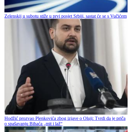
Zelenskij u subotu stiže u prvi posjet Srbiji, sastat će se s Vučićem
Hodžić prozvao Plenkovića zbog izjave o Oluji: Tvrdi da je priča
o spašavanju Bihaća „mit i laž“