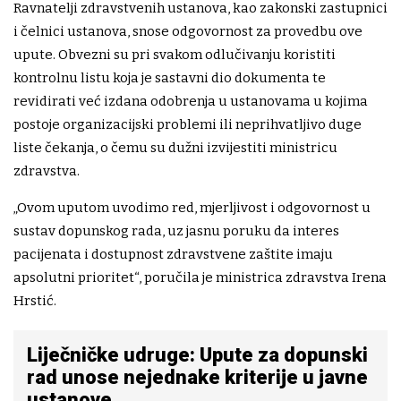
Ravnatelji zdravstvenih ustanova, kao zakonski zastupnici
i čelnici ustanova, snose odgovornost za provedbu ove
upute. Obvezni su pri svakom odlučivanju koristiti
kontrolnu listu koja je sastavni dio dokumenta te
revidirati već izdana odobrenja u ustanovama u kojima
postoje organizacijski problemi ili neprihvatljivo duge
liste čekanja, o čemu su dužni izvijestiti ministricu
zdravstva.
„Ovom uputom uvodimo red, mjerljivost i odgovornost u
sustav dopunskog rada, uz jasnu poruku da interes
pacijenata i dostupnost zdravstvene zaštite imaju
apsolutni prioritet“, poručila je ministrica zdravstva Irena
Hrstić.
Liječničke udruge: Upute za dopunski
rad unose nejednake kriterije u javne
ustanove