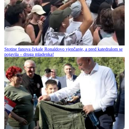
Stotine fanova čekale Ronaldovo vjenčanje, a pred katedralom se
pojavila – druga mladenka!