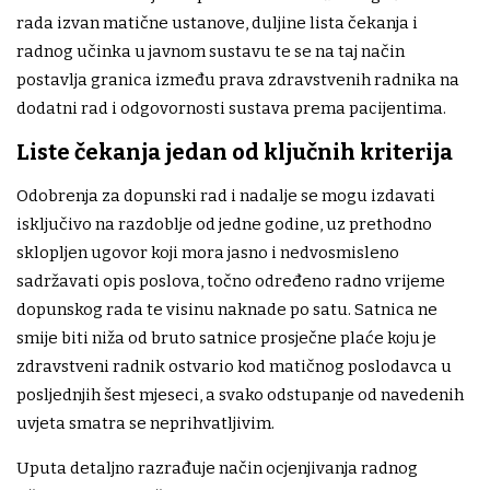
rada izvan matične ustanove, duljine lista čekanja i
radnog učinka u javnom sustavu te se na taj način
postavlja granica između prava zdravstvenih radnika na
dodatni rad i odgovornosti sustava prema pacijentima.
Liste čekanja jedan od ključnih kriterija
Odobrenja za dopunski rad i nadalje se mogu izdavati
isključivo na razdoblje od jedne godine, uz prethodno
sklopljen ugovor koji mora jasno i nedvosmisleno
sadržavati opis poslova, točno određeno radno vrijeme
dopunskog rada te visinu naknade po satu. Satnica ne
smije biti niža od bruto satnice prosječne plaće koju je
zdravstveni radnik ostvario kod matičnog poslodavca u
posljednjih šest mjeseci, a svako odstupanje od navedenih
uvjeta smatra se neprihvatljivim.
Uputa detaljno razrađuje način ocjenjivanja radnog