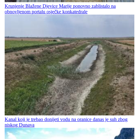
Krunjenje Blažene Djevice Marije ponovno zablistalo na
obnovljenom portalu osječke konkatedrale
Kanal koji je trebao donijeti vodu na oranice danas je suh zbog
niskog Dunava