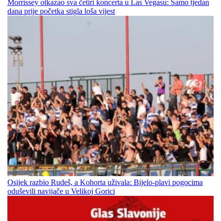
Morrissey otkazao sva četiri koncerta u Las Vegasu: Samo tjedan
dana prije početka stigla loša vijest
Osijek razbio Rudeš, a Kohorta uživala: Bijelo-plavi pogocima
oduševili navijače u Velikoj Gorici