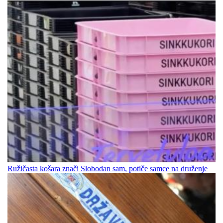
Ružičasta košara znači Slobodan sam, potiče samce na druženje