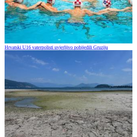
Hrvatski U16 vaterpolisti uvjerljivo pobijedili Gruziju