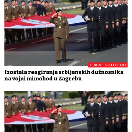
DOK MEDIJI LUDUJU
Izostala reagiranja srbijanskih dužnosnika
na vojni mimohod u Zagrebu