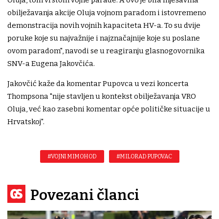
Oluja, tom vrstom vojne parade. A ovo je bila mješavina
obilježavanja akcije Oluja vojnom paradom i istovremeno
demonstracija novih vojnih kapaciteta HV-a. To su dvije
poruke koje su najvažnije i najznačajnije koje su poslane
ovom paradom", navodi se u reagiranju glasnogovornika
SNV-a Eugena Jakovčića.
Jakovčić kaže da komentar Pupovca u vezi koncerta
Thompsona "nije stavljen u kontekst obilježavanja VRO
Oluja, već kao zasebni komentar opće političke situacije u
Hrvatskoj".
#VOJNI MIMOHOD
#MILORAD PUPOVAC
Povezani članci