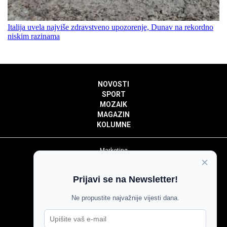
Italija uvela najviše zdravstveno upozorenje, Dunav na rekordno
niskim razinama
NOVOSTI
SPORT
MOZAIK
MAGAZIN
KOLUMNE
Marketing
×
Politika privatnosti
Politika kolačića
Prijavi se na Newsletter!
Impressum
Pravila prenošenja sadržaja
Ne propustite najvažnije vijesti dana.
Pravila komentiranja
Agroglas