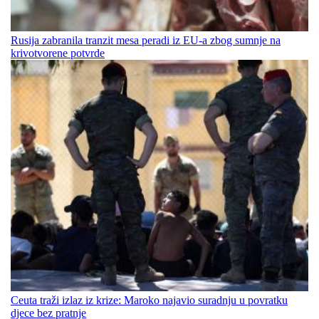
Rusija zabranila tranzit mesa peradi iz EU-a zbog sumnje na
krivotvorene potvrde
Ceuta traži izlaz iz krize: Maroko najavio suradnju u povratku
djece bez pratnje