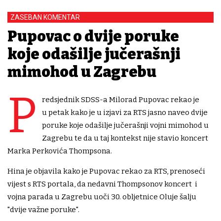
ZASEBAN KOMENTAR
Pupovac o dvije poruke
koje odašilje jučerašnji
mimohod u Zagrebu
P
redsjednik SDSS-a Milorad Pupovac rekao je
u petak kako je u izjavi za RTS jasno naveo dvije
poruke koje odašilje jučerašnji vojni mimohod u
Zagrebu te da u taj kontekst nije stavio koncert
Marka Perkovića Thompsona.
Hina je objavila kako je Pupovac rekao za RTS, prenoseći
vijest s RTS portala, da nedavni Thompsonov koncert i
vojna parada u Zagrebu uoči 30. obljetnice Oluje šalju
"dvije važne poruke".