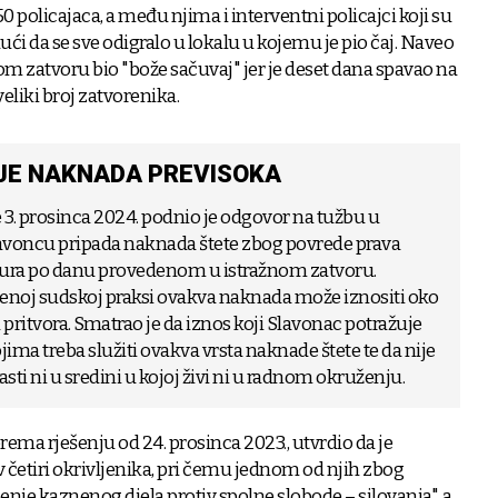
 50 policajaca, a među njima i interventni policajci koji su
dući da se sve odigralo u lokalu u kojemu je pio čaj. Naveo
om zatvoru bio "bože sačuvaj" jer je deset dana spavao na
veliki broj zatvorenika.
 JE NAKNADA PREVISOKA
3. prosinca 2024. podnio je odgovor na tužbu u
avoncu pripada naknada štete zbog povrede prava
eura po danu provedenom u istražnom zatvoru.
jenoj sudskoj praksi ovakva naknada može iznositi oko
 pritvora. Smatrao je da iznos koji Slavonac potražuje
jima treba služiti ovakva vrsta naknade štete te da nije
sti ni u sredini u kojoj živi ni u radnom okruženju.
prema rješenju od 24. prosinca 2023., utvrdio da je
v četiri okrivljenika, pri čemu jednom od njih zbog
je kaznenog djela protiv spolne slobode – silovanja", a