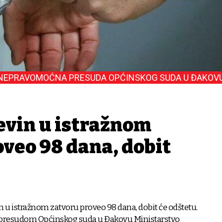
NEPRAVOMOĆNA PRESUDA OPĆINSKOG SUDA U ĐAKOV
evin u istražnom
veo 98 dana, dobit
in u istražnom zatvoru proveo 98 dana, dobit će odštetu.
esudom Općinskog suda u Đakovu Ministarstvo