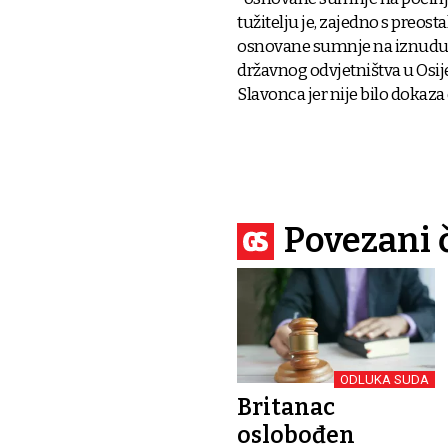
tužitelju je, zajedno s preost
osnovane sumnje na iznudu, 
državnog odvjetništva u Osije
Slavonca jer nije bilo dokaza 
Povezani 
ODLUKA SUDA
Britanac
oslobođen