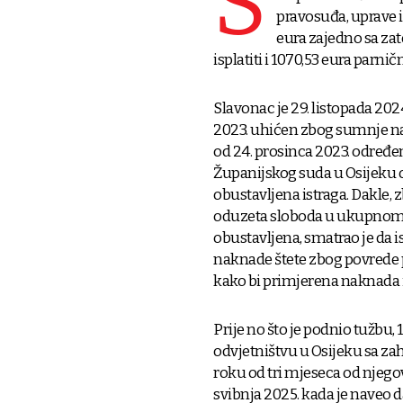
S
pravosuđa, uprave i
eura zajedno sa z
isplatiti i 1070,53 eura parni
Slavonac je 29. listopada 202
2023. uhićen zbog sumnje na
od 24. prosinca 2023. određen
Županijskog suda u Osijeku od
obustavljena istraga. Dakle, 
oduzeta sloboda u ukupnom tr
obustavljena, smatrao je da 
naknade štete zbog povrede 
kako bi primjerena naknada 
Prije no što je podnio tužbu,
odvjetništvu u Osijeku sa za
roku od tri mjeseca od njego
svibnja 2025. kada je naveo 