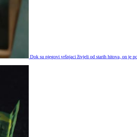
Dok su njegovi vršnjaci živjeli od starih hitova, on je 