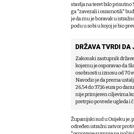
stavlja na teret bilo prisutno
ga "zavezali i osramotili" bu
je da mu je boravak u istražn
podu u sobi u kojoj je bio pre
DRŽAVA TVRDI DA
Zakonski zastupnik države 
kojemu je osporavao da Sl
osobnosti u iznosu od 70 
Navodio je da prema ustal
26,54 do 37,16 eura po danu
nije primjeren ciljevima ko
pretrpio povrede ugleda i ča
Županijski sud u Osijeku je, 
određen istražni zatvor proti
"osnovane sumnje na počinjen