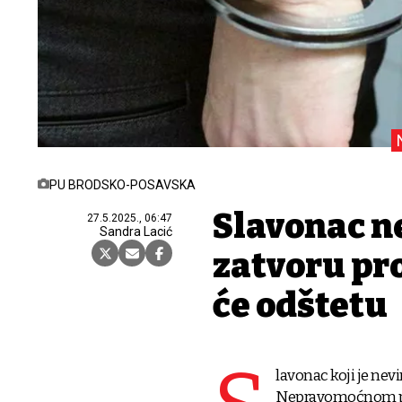
PU BRODSKO-POSAVSKA
Slavonac n
27.5.2025., 06:47
Sandra Lacić
zatvoru pro
će odštetu
lavonac koji je nev
Nepravomoćnom pr