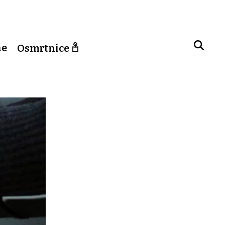
ne
Osmrtnice