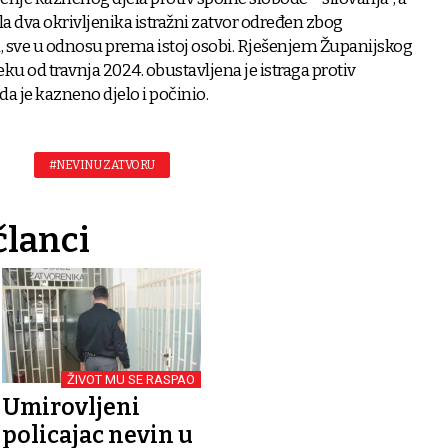
ala dva okrivljenika istražni zatvor određen zbog
sve u odnosu prema istoj osobi. Rješenjem Županijskog
ku od travnja 2024. obustavljena je istraga protiv
da je kazneno djelo i počinio.
#NEVIN U ZATVORU
članci
ŽIVOT MU SE RASPAO
Umirovljeni
policajac nevin u