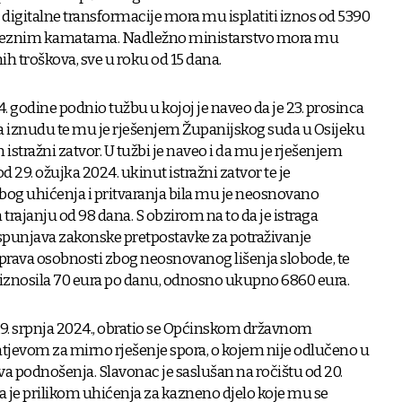
 digitalne transformacije mora mu isplatiti iznos od 5390
ateznim kamatama. Nadležno ministarstvo mora mu
čnih troškova, sve u roku od 15 dana.
4. godine podnio tužbu u kojoj je naveo da je 23. prosinca
 iznudu te mu je rješenjem Županijskog suda u Osijeku
 istražni zatvor. U tužbi je naveo i da mu je rješenjem
 29. ožujka 2024. ukinut istražni zatvor te je
zbog uhićenja i pritvaranja bila mu je neosnovano
ajanju od 98 dana. S obzirom na to da je istraga
ispunjava zakonske pretpostavke za potraživanje
prava osobnosti zbog neosnovanog lišenja slobode, te
iznosila 70 eura po danu, odnosno ukupno 6860 eura.
 19. srpnja 2024., obratio se Općinskom državnom
htjevom za mirno rješenje spora, o kojem nije odlučeno u
va podnošenja. Slavonac je saslušan na ročištu od 20.
da je prilikom uhićenja za kazneno djelo koje mu se