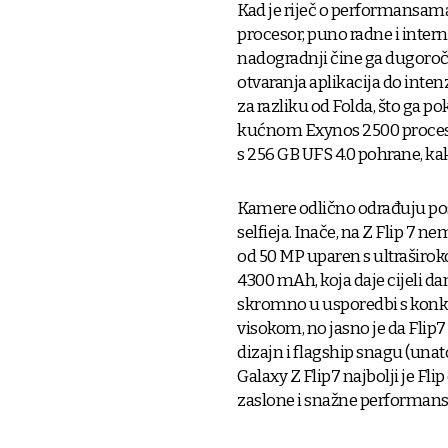
Kad je riječ o performansama
procesor, puno radne i inte
nadogradnji čine ga dugoročn
otvaranja aplikacija do inten
za razliku od Folda, što ga p
kućnom Exynos 2500 procesor
s 256 GB UFS 4.0 pohrane, kako
Kamere odlično odrađuju pos
selfieja. Inače, na Z Flip 7 
od 50 MP uparen s ultraširo
4300 mAh, koja daje cijeli da
skromno u usporedbi s konkur
visokom, no jasno je da Flip7 
dizajn i flagship snagu (un
Galaxy Z Flip7 najbolji je F
zaslone i snažne performanse,