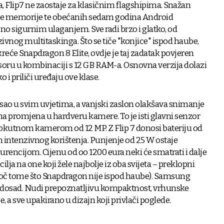
, Flip7 ne zaostaje za klasičnim flagshipima. Snažan
rne memorije te obećanih sedam godina Android
o sigurnim ulaganjem. Sve radi brzo i glatko, od
zivnog multitaskinga. Što se tiče "konjice" ispod haube,
okreće Snapdragon 8 Elite, ovdje je taj zadatak povjeren
u u kombinaciji s 12 GB RAM-a. Osnovna verzija dolazi
 i priliči uređaju ove klase.
ao u svim uvjetima, a vanjski zaslon olakšava snimanje
nema promjena u hardveru kamere. To je isti glavni senzor
kokutnom kamerom od 12 MP. Z Flip 7 donosi bateriju od
n intenzivnog korištenja. Punjenje od 25 W ostaje
encijom. Cijenu od oo 1200 eura neki će smatrati i dalje
cilja na one koji žele najbolje iz oba svijeta – preklopni
atoč tome što Snapdragon nije ispod haube). Samsung
lip dosad. Nudi prepoznatljivu kompaktnost, vrhunske
 a sve upakirano u dizajn koji privlači poglede.