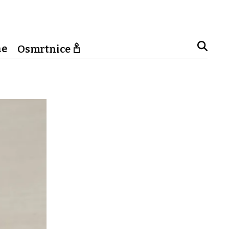
ne
Osmrtnice