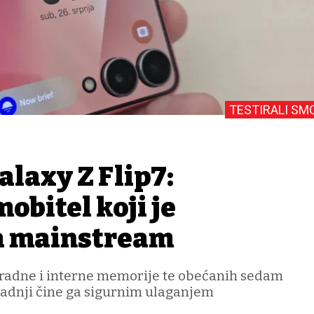
TESTIRALI SM
laxy Z Flip7:
obitel koji je
a mainstream
 radne i interne memorije te obećanih sedam
adnji čine ga sigurnim ulaganjem