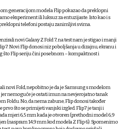
om generacijom modela Flip pokazao da preklopni
amo eksperiment ili luksuz za entuzijaste. Isto kao i s
reklopni telefoni postaju zanimljivi svima.
rali novi Galaxy Z Fold 7, na test nam je stigao i manji
ip7. Novi Flip donosi niz poboljšanja u dizajnu, ekranu i
g što Flip seriju čini posebnom – kompaktnost i
li novi Fold, nepobitno je da je Samsung s modelom
e, jer nemoguće je ostati imun na nevjerojatno tanak
ovom Foldu. No, da nema zabune, Flip donosi također
 prvo što se primijeti vanjski izgled. Flip7 je tanji i
sada mjeri 6,5 mm kada je otvoren (prethodni model 6,9
ljen (naspram 14,9 mm kod modela Z Flip 6). Spomenimo
na test, nova koraljnocrvena boja doslovno privlači