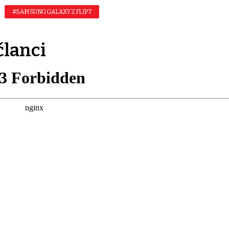
#SAMSUNG GALAXY Z FLIP7
članci