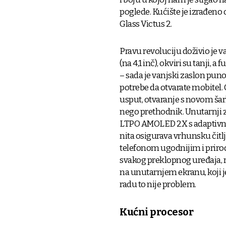
poglede. Kućište je izrađeno 
Glass Victus 2.
Pravu revoluciju doživio je v
(na 4,1 inč), okviri su tanji
– sada je vanjski zaslon puno 
potrebe da otvarate mobitel.
usput, otvaranje s novom ša
nego prethodnik. Unutarnji z
LTPO AMOLED 2X s adaptivni
nita osigurava vrhunsku čitljiv
telefonom ugodnijim i prirod
svakog preklopnog uređaja, rad
na unutarnjem ekranu, koji j
radu to nije problem.
Kućni procesor