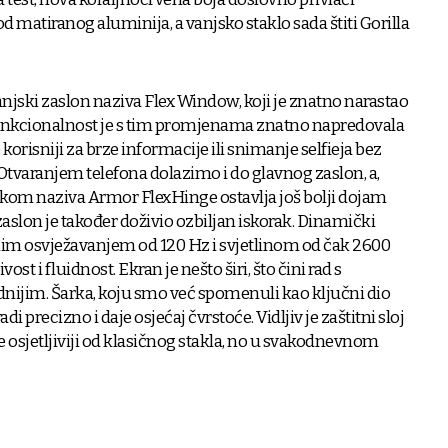
od matiranog aluminija, a vanjsko staklo sada štiti Gorilla
anjski zaslon naziva Flex Window, koji je znatno narastao
, a funkcionalnost je s tim promjenama znatno napredovala
korisniji za brze informacije ili snimanje selfieja bez
 Otvaranjem telefona dolazimo i do glavnog zaslon, a,
rkom naziva Armor FlexHinge ostavlja još bolji dojam
aslon je također doživio ozbiljan iskorak. Dinamički
m osvježavanjem od 120 Hz i svjetlinom od čak 2600
ost i fluidnost. Ekran je nešto širi, što čini rad s
nijim. Šarka, koju smo već spomenuli kao ključni dio
i precizno i daje osjećaj čvrstoće. Vidljiv je zaštitni sloj
e osjetljiviji od klasičnog stakla, no u svakodnevnom