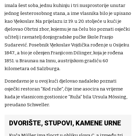
imala šest soba, jednu kuhinju i tri nusprostorije unutar
jednog šesterosobnog stana, a ime vlasnika bilo je upisano
kao Vjekoslav. Na prijelazu iz 19. u 20. stoljeće u kući je
djelovao Obrtni zbor, kojemu je na čelu bio poznati osječki
učitelj i ravnatelj donjogradske pučke škole Franjo
Sudarević. Posebnik Vjekoslav Vojdička rođen je u Osijeku
1847., a bio je oženjen Franjicom Dilinger, koja je rođena
1851. u Braunau na Innu, austrijskom gradiću 60
kilometara od Salzburga.
Donedavno je u ovoj kući djelovao nadaleko poznati
osječki restoran “Kod ruže”, čije ime asocira na vrijeme
kada je vlasnicom gostionice “Ruža” bila Ursula Mössing,
preudano Schweller.
DVORIŠTE, STUPOVI, KAMENE URNE
Kuća Müller ima tlocrt u obliku slova C, a između tri