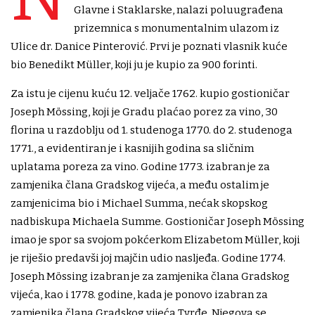
Glavne i Staklarske, nalazi poluugrađena
prizemnica s monumentalnim ulazom iz
Ulice dr. Danice Pinterović. Prvi je poznati vlasnik kuće
bio Benedikt Müller, koji ju je kupio za 900 forinti.
Za istu je cijenu kuću 12. veljače 1762. kupio gostioničar
Joseph Mössing, koji je Gradu plaćao porez za vino, 30
florina u razdoblju od 1. studenoga 1770. do 2. studenoga
1771., a evidentiran je i kasnijih godina sa sličnim
uplatama poreza za vino. Godine 1773. izabran je za
zamjenika člana Gradskog vijeća, a među ostalim je
zamjenicima bio i Michael Summa, nećak skopskog
nadbiskupa Michaela Summe. Gostioničar Joseph Mössing
imao je spor sa svojom pokćerkom Elizabetom Müller, koji
je riješio predavši joj majčin udio nasljeđa. Godine 1774.
Joseph Mössing izabran je za zamjenika člana Gradskog
vijeća, kao i 1778. godine, kada je ponovo izabran za
zamjenika člana Gradskog vijeća Tvrđe. Njegova se