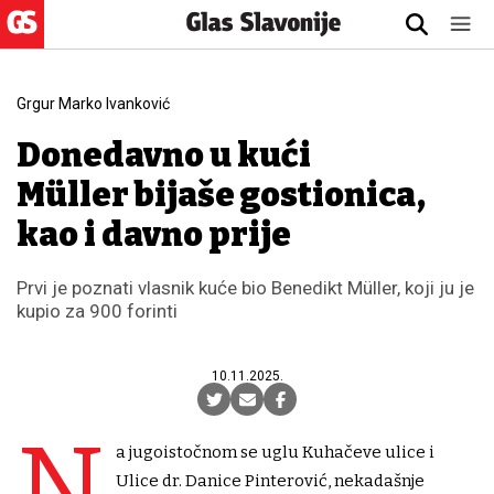
Grgur Marko Ivanković
Donedavno u kući
Müller bijaše gostionica,
kao i davno prije
Prvi je poznati vlasnik kuće bio Benedikt Müller, koji ju je
kupio za 900 forinti
10.11.2025.
N
a jugoistočnom se uglu Kuhačeve ulice i
Ulice dr. Danice Pinterović, nekadašnje