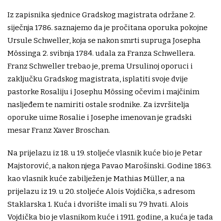
Iz zapisnika sjednice Gradskog magistrata održane 2.
siječnja 1786. saznajemo da je pročitana oporuka pokojne
Ursule Schweller, koja se nakon smrti supruga Josepha
Mössinga 2. svibnja 1784. udala za Franza Schwellera.
Franz Schweller trebao je, prema Ursulinoj oporuci i
zaključku Gradskog magistrata, isplatiti svoje dvije
pastorke Rosaliju i Josephu Mössing očevim i majčinim
nasljeđem te namiriti ostale srodnike. Za izvršitelja
oporuke uime Rosalie i Josephe imenovan je gradski
mesar Franz Xaver Broschan.
Na prijelazu iz 18. u 19. stoljeće vlasnik kuće bio je Petar
Majstorović, a nakon njega Pavao Marošinski. Godine 1863.
kao vlasnik kuće zabilježen je Mathias Müller, a na
prijelazu iz 19. u 20. stoljeće Alois Vojdička, s adresom
Staklarska 1. Kuća i dvorište imali su 79 hvati. Alois
Vojdička bio je vlasnikom kuće i 1911. godine, a kuća je tada