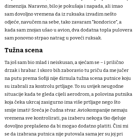
dimenzija. Naravno, bilo je pokušaja i napada, ali imao
sam dovoljno vremena da iz ruksaka izvadim nešto
odjeće, navučem na sebe, tako zavaram "kondorice", a
kada sam znojan ušao u avion, dva dodatna topla pulovera
sam ponovno strpao natrag u poveći ruksak.
Tužna scena
Ta još sam bio mlad i neiskusan, a sjećam se – i prilično
drzak i hrabar. I skoro bih zaboravio tu priču da me jučer
na putu prema Sofiji nije dirnula tužna scena putnice koju
su izabrali za kontrolu prtljage. To su uvijek neugodne
situacije kada te gleda cijeli aerodrom, a polovina putnika
koja čeka ukrcaj zasigurno ima više prtljage nego što
smije imati! Sreća je čudna stvar. Aviokompanije nemaju
vremena sve kontrolirati, pa izaberu nekoga tko djeluje
dovoljno preplašeno da bi mogao dodatno platiti. Čini mi
se da izabrana putnica nije putovala sama jer su joj pri