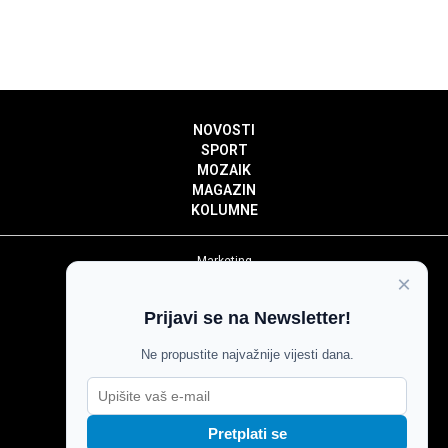
NOVOSTI
SPORT
MOZAIK
MAGAZIN
KOLUMNE
Marketing
×
Politika privatnosti
Politika kolačića
Prijavi se na Newsletter!
Impressum
Pravila prenošenja sadržaja
Ne propustite najvažnije vijesti dana.
Pravila komentiranja
Agroglas
Pretplati se