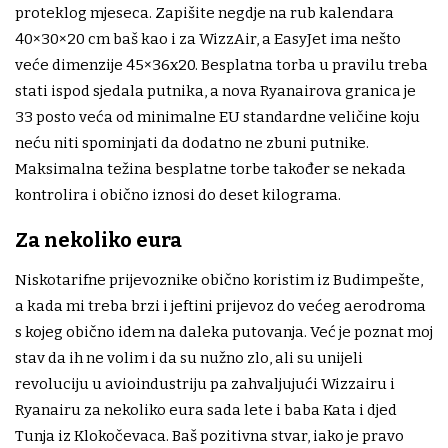
proteklog mjeseca. Zapišite negdje na rub kalendara
40×30×20 cm baš kao i za WizzAir, a EasyJet ima nešto
veće dimenzije 45×36x20. Besplatna torba u pravilu treba
stati ispod sjedala putnika, a nova Ryanairova granica je
33 posto veća od minimalne EU standardne veličine koju
neću niti spominjati da dodatno ne zbuni putnike.
Maksimalna težina besplatne torbe također se nekada
kontrolira i obično iznosi do deset kilograma.
Za nekoliko eura
Niskotarifne prijevoznike obično koristim iz Budimpešte,
a kada mi treba brzi i jeftini prijevoz do većeg aerodroma
s kojeg obično idem na daleka putovanja. Već je poznat moj
stav da ih ne volim i da su nužno zlo, ali su unijeli
revoluciju u avioindustriju pa zahvaljujući Wizzairu i
Ryanairu za nekoliko eura sada lete i baba Kata i djed
Tunja iz Klokočevaca. Baš pozitivna stvar, iako je pravo