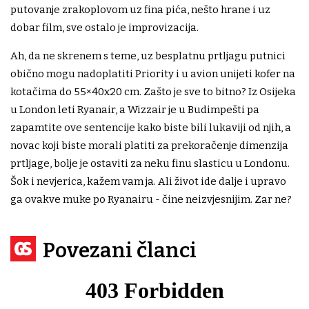
putovanje zrakoplovom uz fina pića, nešto hrane i uz
dobar film, sve ostalo je improvizacija.
Ah, da ne skrenem s teme, uz besplatnu prtljagu putnici
obično mogu nadoplatiti Priority i u avion unijeti kofer na
kotačima do 55×40x20 cm. Zašto je sve to bitno? Iz Osijeka
u London leti Ryanair, a Wizzair je u Budimpešti pa
zapamtite ove sentencije kako biste bili lukaviji od njih, a
novac koji biste morali platiti za prekoračenje dimenzija
prtljage, bolje je ostaviti za neku finu slasticu u Londonu.
Šok i nevjerica, kažem vam ja. Ali život ide dalje i upravo
ga ovakve muke po Ryanairu - čine neizvjesnijim. Zar ne?
Povezani članci