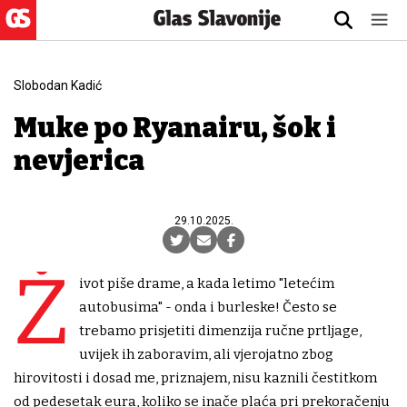
Slobodan Kadić
Muke po Ryanairu, šok i
nevjerica
29.10.2025.
Ž
ivot piše drame, a kada letimo "letećim
autobusima" - onda i burleske! Često se
trebamo prisjetiti dimenzija ručne prtljage,
uvijek ih zaboravim, ali vjerojatno zbog
hirovitosti i dosad me, priznajem, nisu kaznili čestitkom
od pedesetak eura, koliko se inače plaća pri prekoračenju