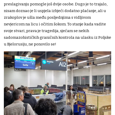
preslagivanju pomogle još dvije osobe. Dugo je to trajalo,
nisam doznao je li uspjela izbjeći dodatno plaćanje, ali u
zrakoplov je ušla među posljednjima s vidljivom
nevjericom na licu i očitim šokom. To stanje kada vadite
svoje stvari, prava je tragedija, sjećam se nekih
sadomazohističkih graničnih kontrola na ulasku iz Poljske
u Bjelorusiju, ne ponovilo se!