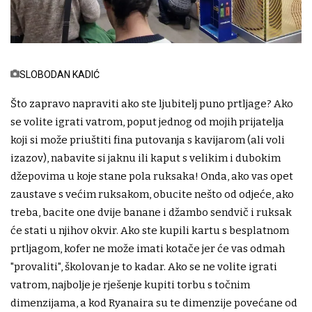
SLOBODAN KADIĆ
Što zapravo napraviti ako ste ljubitelj puno prtljage? Ako
se volite igrati vatrom, poput jednog od mojih prijatelja
koji si može priuštiti fina putovanja s kavijarom (ali voli
izazov), nabavite si jaknu ili kaput s velikim i dubokim
džepovima u koje stane pola ruksaka! Onda, ako vas opet
zaustave s većim ruksakom, obucite nešto od odjeće, ako
treba, bacite one dvije banane i džambo sendvič i ruksak
će stati u njihov okvir. Ako ste kupili kartu s besplatnom
prtljagom, kofer ne može imati kotače jer će vas odmah
"provaliti", školovan je to kadar. Ako se ne volite igrati
vatrom, najbolje je rješenje kupiti torbu s točnim
dimenzijama, a kod Ryanaira su te dimenzije povećane od