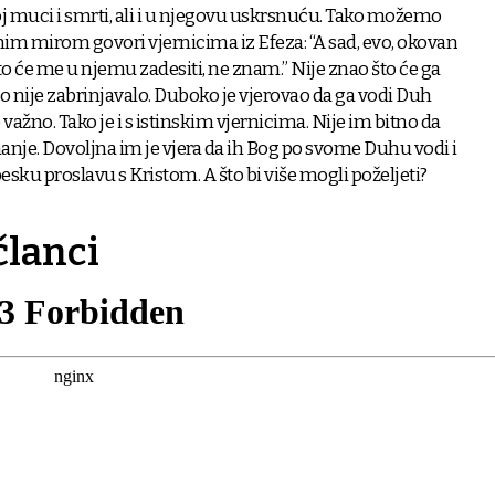
oj muci i smrti, ali i u njegovu uskrsnuću. Tako možemo
nim mirom govori vjernicima iz Efeza: “A sad, evo, okovan
će me u njemu zadesiti, ne znam.” Nije znao što će ga
 to nije zabrinjavalo. Duboko je vjerovao da ga vodi Duh
e važno. Tako je i s istinskim vjernicima. Nije im bitno da
nanje. Dovoljna im je vjera da ih Bog po svome Duhu vodi i
ebesku proslavu s Kristom. A što bi više mogli poželjeti?
članci