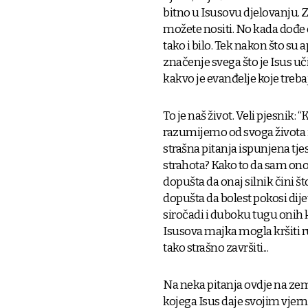
bitno u Isusovu djelovanju. 
možete nositi. No kada dođe o
tako i bilo. Tek nakon što su
značenje svega što je Isus uči
kakvo je evanđelje koje trebaj
To je naš život. Veli pjesnik: 
razumijemo od svoga života i 
strašna pitanja ispunjena tje
strahota? Kako to da sam on
dopušta da onaj silnik čini št
dopušta da bolest pokosi dij
siročadi i duboku tugu onih ko
Isusova majka mogla kršiti ru
tako strašno završiti...
Na neka pitanja ovdje na ze
kojega Isus daje svojim vjerni