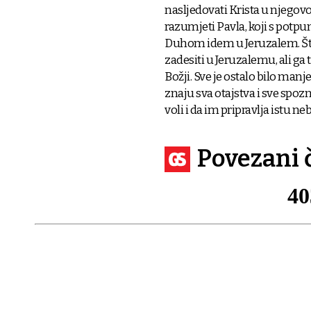
nasljedovati Krista u njegov
razumjeti Pavla, koji s potpu
Duhom idem u Jeruzalem. Što 
zadesiti u Jeruzalemu, ali ga
Božji. Sve je ostalo bilo manj
znaju sva otajstva i sve spoz
voli i da im pripravlja istu n
Povezani 