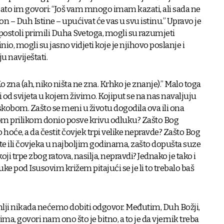
Zato im govori: “Još vam mnogo imam kazati, ali sada ne
n – Duh Istine – upućivat će vas u svu istinu.” Upravo je
 apostoli primili Duha Svetoga, mogli su razumjeti
nio, mogli su jasno vidjeti koje je njihovo poslanje i
u naviještati.
“Ko zna (ah, niko ništa ne zna. Krhko je znanje).” Malo toga
od svijeta u kojem živimo. Kojiput se na nas navaljuju
skobom. Zašto se meni u životu dogodila ova ili ona
om prilikom donio posve krivu odluku? Zašto Bog
o hoće, a da čestit čovjek trpi velike nepravde? Zašto Bog
ete ili čovjeka u najboljim godinama, zašto dopušta suze
ji trpe zbog ratova, nasilja, nepravdi? Jednako je tako i
ke pod Isusovim križem pitajući se je li to trebalo baš
mlji nikada nećemo dobiti odgovor. Međutim, Duh Božji,
ma, govori nam ono što je bitno, a to je da vjernik treba