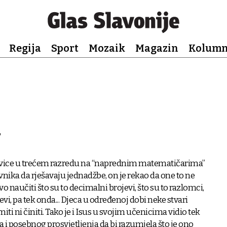
Regija
Sport
Mozaik
Magazin
Kolum
i
vice u trećem razredu na “naprednim matematičarima”
vnika da rješavaju jednadžbe, on je rekao da one to ne
 naučiti što su to decimalni brojevi, što su to razlomci,
jevi, pa tek onda... Djeca u određenoj dobi neke stvari
i ni činiti. Tako je i Isus u svojim učenicima vidio tek
a i posebnog prosvjetljenja da bi razumjela što je ono