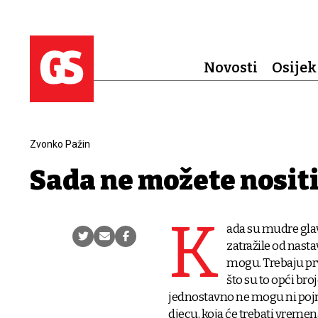
Novosti
Osijek
Zvonko Pažin
Sada ne možete nosit
K
ada su mudre gla
zatražile od nasta
mogu. Trebaju prvo
što su to opći bro
jednostavno ne mogu ni pojmit
djecu, koja će trebati vremen