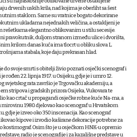
ući su najraskošnije oblikovane drvene ostakljene
vaju drvenih uskih krila, nad kojima je oberliht sa šest
mutnim staklom. Same su vratnice bogato dekorirane
kutnim ukladama nejednakih veličina, a ostakljeni je
m rešetkama elegantno oblikovanim u stilu secesije.
eni pravokutnik, duljom stranom između ulice i dvorišta,
šnim krilom danas kuća ima tlocrt u obliku slova L.
krošnjama stabala, koje daju prekrasan hlad.
e do svoje smrti s obitelji živio poznati osječki scenograf i
je rođen 22. lipnja 1917. u Osijeku, gdje je i umro 12.
 svjetskog rata završio je Trgovačku akademiju, a
njem stripova i gradskih prizora Osijeka, Vukovara te
lio kao crtač u propagandi osječke robne kuće Na-ma, a
 u mirovinu 1980. djelovao kao scenograf u Hrvatskom
, gdje je izveo oko 350 inscenacija. Kao scenograf
blikovao kipove i izvodio kaširane dekoracije potrebne za
kao kostimograf. Osim što je u osječkom HNK-u opremio
dstave, radio je scenografije i za kazališne predstave u