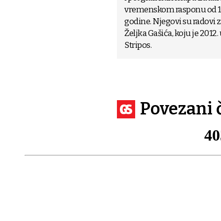
vremenskom rasponu od 196
godine. Njegovi su radovi za
Željka Gašića, koju je 2012.
Stripos.
Povezani 