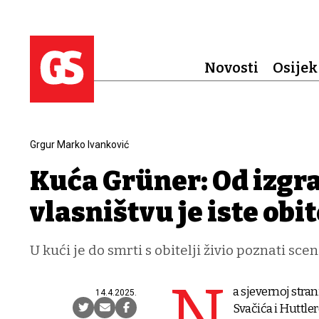
Novosti
Osijek
Grgur Marko Ivanković
Kuća Grüner: Od izgr
vlasništvu je iste obit
U kući je do smrti s obitelji živio poznati sce
N
a sjevernoj stra
14.4.2025.
Svačića i Huttle