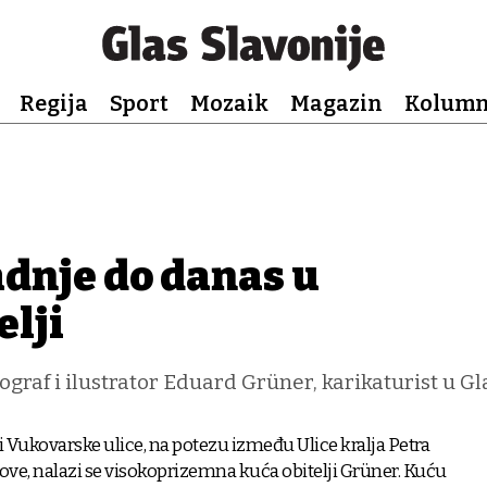
Regija
Sport
Mozaik
Magazin
Kolum
adnje do danas u
elji
nograf i ilustrator Eduard Grüner, karikaturist u G
ni Vukovarske ulice, na potezu između Ulice kralja Petra
rove, nalazi se visokoprizemna kuća obitelji Grüner. Kuću