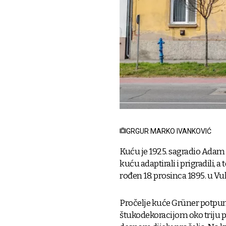
GRGUR MARKO IVANKOVIĆ
Kuću je 1925. sagradio Adam 
kuću adaptirali i prigradili, a
rođen 18. prosinca 1895. u V
Pročelje kuće Grüner potpun
štukodekoracijom oko triju p