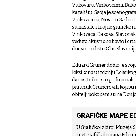
Vukovaru, Vinkovcima, Đakov
kazalištu. Svoja je scenogra
Vinkovcima, Novom Sadu i Os
su nastale i brojne grafičke 
Vinkovaca, Đakova, Slavonsk
veduta aktivno se bavio i crt
dnevnom listu Glas Slavonije 
Eduard Grüner dobio je svo
leksikona u izdanju Leksikog
danas, točno sto godina nakon 
praunuk Grünerovih koji su i
obitelji pokopani su na Don
GRAFIČKE MAPE E
U Grafičkoj zbirci Muzeja 
i pet grafičkih mapa Eduar