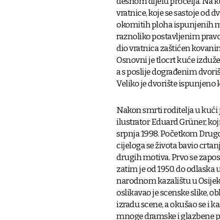
desnom dijelu pročelja. Na k
vratnice, koje se sastoje od d
okomitih ploha ispunjenih 
raznoliko postavljenim pravo
dio vratnica zaštićen kovani
Osnovni je tlocrt kuće izduž
a s poslije dograđenim dvori
Veliko je dvorište ispunjeno 
Nakon smrti roditelja u kući j
ilustrator Eduard Grüner, koji 
srpnja 1998. Početkom Drugog
cijeloga se života bavio crta
drugih motiva. Prvo se zapos
zatim je od 1950. do odlaska
narodnom kazalištu u Osijeku
oslikavao je scenske slike, o
izradu scene, a okušao se i 
mnoge dramske i glazbene pre