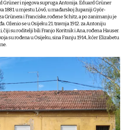
rd Grüner i njegova supruga Antonija. Eduard Grüner
jka 1881. u mjestu Lövő, u mađarskoj županiji Györ-
 Grünera i Franciske, rođene Schitz, a po zanimanju je
. Oženio se u Osijeku 21. travnja 1912. za Antoniju
 čiji su roditelji bili Franjo Koritnik i Ana, rođena Hauser.
 koja su rođena u Osijeku, sina Franju 1914., kćer Elizabetu
ine.