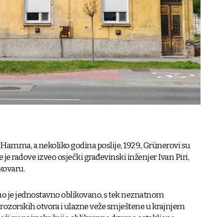
Hamma, a nekoliko godina poslije, 1929., Grünerovi su
 te je radove izveo osječki građevinski inženjer Ivan Piri,
ukovaru.
o je jednostavno oblikovano, s tek neznatnom
rozorskih otvora i ulazne veže smještene u krajnjem