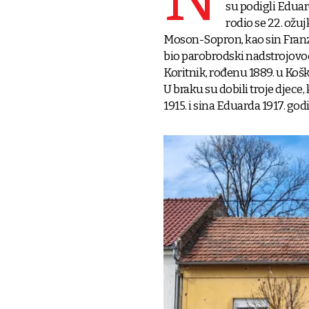
su podigli Edua
rodio se 22. ožu
Moson-Sopron, kao sin Franza
bio parobrodski nadstrojovođa
Koritnik, rođenu 1889. u Koški,
U braku su dobili troje djece,
1915. i sina Eduarda 1917. god