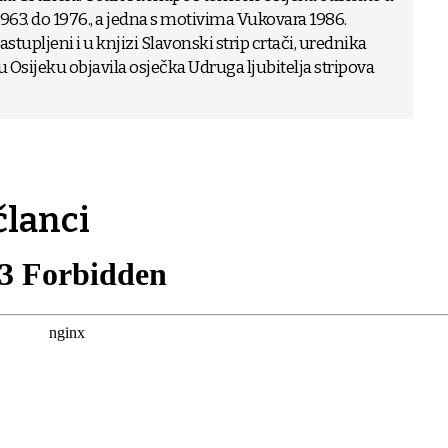
3. do 1976., a jedna s motivima Vukovara 1986.
stupljeni i u knjizi Slavonski strip crtači, urednika
 u Osijeku objavila osječka Udruga ljubitelja stripova
članci