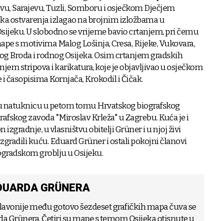
u, Sarajevu, Tuzli, Somboru i osječkom Dječjem
fska ostvarenja izlagao na brojnim izložbama u
ijeku. U slobodno se vrijeme bavio crtanjem, pri čemu
mape s motivima Malog Lošinja, Cresa, Rijeke, Vukovara,
og Broda i rodnog Osijeka. Osim crtanjem gradskih
anjem stripova i karikatura, koje je objavljivao u osječkom
i časopisima Kornjača, Krokodil i Čičak.
ju natuknicu u petom tomu Hrvatskog biografskog
rafskog zavoda "Miroslav Krleža" u Zagrebu. Kuća je i
izgradnje, u vlasništvu obitelji Grüner i u njoj živi
zgradili kuću. Eduard Grüner i ostali pokojni članovi
jogradskom groblju u Osijeku.
DUARDA GRÜNERA
Slavonije među gotovo šezdeset grafičkih mapa čuva se
da Grünera. Četiri su mape s temom Osijeka otisnute u